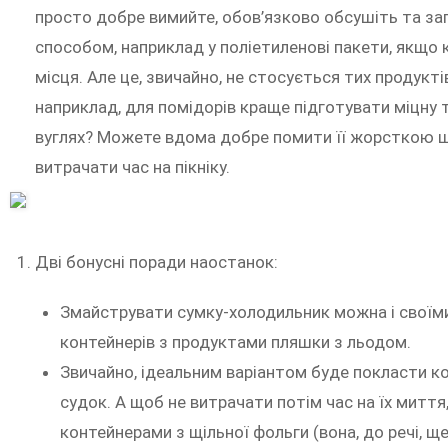
просто добре вимийте, обов’язково обсушіть та за
способом, наприклад у поліетиленові пакети, якщо
місця. Але це, звичайно, не стосується тих продукті
наприклад, для помідорів краще підготувати міцну 
вуглях? Можете вдома добре помити її жорсткою щі
витрачати час на пікніку.
Дві бонусні поради наостанок:
Змайструвати сумку-холодильник можна і своїми
контейнерів з продуктами пляшки з льодом.
Звичайно, ідеальним варіантом буде покласти к
судок. А щоб не витрачати потім час на їх митт
контейнерами з щільної фольги (вона, до речі, ще