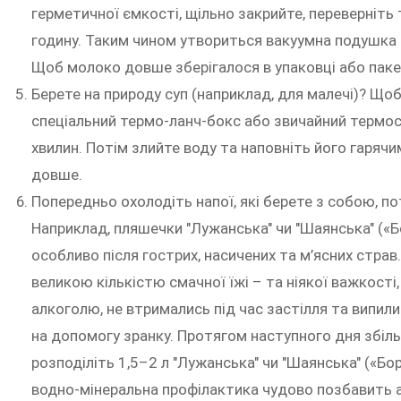
герметичної ємкості, щільно закрийте, переверніть
годину. Таким чином утвориться вакуумна подушка –
Щоб молоко довше зберігалося в упаковці або пакеті, 
Берете на природу суп (наприклад, для малечі)? Щоб
спеціальний термо-ланч-бокс абo звичайний термос,
хвилин. Потім злийте воду та наповніть його гарячи
довше.
Попередньо охолодіть напої, які берете з собою, по
Наприклад, пляшечки "Лужанська" чи "Шаянська" («Бор
особливо після гострих, насичених та м’ясних стра
великою кількістю смачної їжі – та ніякої важкості,
алкоголю, не втримались під час застілля та випили
на допомогу зранку. Протягом наступного дня збіль
розподіліть 1,5–2 л "Лужанська" чи "Шаянська" («Бор
водно-мінеральна профілактика чудово позбавить а