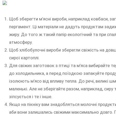
Щоб зберегти м’ясні вироби, наприклад ковбаси, заго
пергамент. Ці матеріали не дадуть продуктам зади
жиру. До того ж такий папір екологічний та при спа
атмосферу.
Щоб хлібобулочні вироби зберегли свіжість на довш
сирої картоплі.
Для свіжих заготовок з птиці та м’яса вибирайте т
до холодильника, а перед поїздкою запакуйте проду
ізолюють м’ясо від впливу тепла. До речі, великі 
маленькі. Але не зберігайте разом, наприклад, сиру
зіпсується і те і інше.
Якщо на пікніку вам знадобляться молочні продукти
аби вони залишались свіжими максимально довго. 