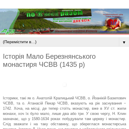
▼
Історія Мало Березнянського
монастиря ЧСВВ (1435 р)
Історики, такі як о. Анатолій Кралицький ЧСВВ, о. Йоанікій Базилович
ЧСВВ, та о. Атанасій Пекар ЧСВВ, вказують на рік заснування −
1742. Хоча, на місці, де тепер стоїть монастир, вже в ХV ст. жили
монахи, хоч їх було мало, лише два або три. У свою чергу, Н. Клин
зазначає, що у 1580-1634 роках побудували там церкву і монастир.
Слід зважати і на таку обставину, що збереглася монастирська