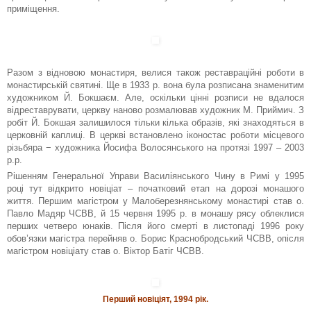
приміщення.
Разом з відновою монастиря, велися також реставраційні роботи в
монастирській святині. Ще в 1933 р. вона була розписана знаменитим
художником Й. Бокшаєм. Але, оскільки цінні розписи не вдалося
відреставрувати, церкву наново розмалював художник М. Приймич. З
робіт Й. Бокшая залишилося тільки кілька образів, які знаходяться в
церковній каплиці. В церкві встановлено іконостас роботи місцевого
різьбяра − художника Йосифа Волосянського на протязі 1997 – 2003
р.р.
Рішенням Генеральної Управи Василіянського Чину в Римі у 1995
році тут відкрито новіціат – початковий етап на дорозі монашого
життя. Першим магістром у Малоберезнянському монастирі став о.
Павло Мадяр ЧСВВ, й 15 червня 1995 р. в монашу рясу облеклися
перших четверо юнаків. Після його смерті в листопаді 1996 року
обов’язки магістра перейняв о. Борис Краснобродський ЧСВВ, опісля
магістром новіціату став о. Віктор Батіг ЧСВВ.
Перший новіціят, 1994 рік.