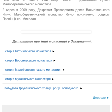
Малоберезнянського монастиря.
2 березня 2009 року, Декретом Протоархимандрита Василіянського
Чину, Малоберезнянський монастир було призначено осідком
Провінції св. Миколая.
Детальніше про інші монастирі у Закарпатті:
Історія Імстичівського монастиря
►
Історія Боронявського монастиря
►
Історія Малоберезнянського монастиря
►
Історія Мукачівського монастиря
►
побудова Джубликівського храму Гробу Господнього
►
Джерело ►