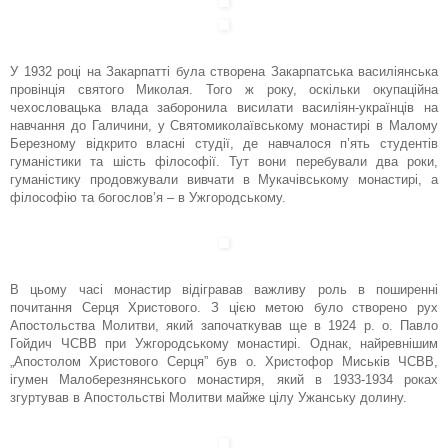
У 1932 році на Закарпатті була створена Закарпатська василіянська
провінція святого Миколая. Того ж року, оскільки окупаційна
чехословацька влада заборонила висилати василіян-українців на
навчання до Галичини, у Святомиколаївському монастирі в Малому
Березному відкрито власні студії, де навчалося п’ять студентів
гуманістики та шість філософії. Тут вони перебували два роки,
гуманістику продовжували вивчати в Мукачівському монастирі, а
філософію та богослов’я – в Ужгородському.
В цьому часі монастир відігравав важливу роль в поширенні
почитання Серця Христового. З цією метою було створено рух
Апостольства Молитви, який започаткував ще в 1924 р. о. Павло
Гойдич ЧСВВ при Ужгородському монастирі. Однак, найревнішим
„Апостолом Христового Серця” був о. Христофор Миськів ЧСВВ,
ігумен Малоберезнянського монастиря, який в 1933-1934 роках
згуртував в Апостольстві Молитви майже цілу Ужанську долину.