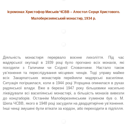
Ієромонах Христофор Миськів ЧСВВ – Апостол Серця Христового.
Малоберезнянський монастир, 1934 р.
Діяльність монастиря перервало воєнне лихоліття. Під час
мадярської окупації в 1939 році було прогнано всіх монахів, які
походили з Галичини чи Східної Словаччини. Настало також
ув’язнення та переслідування місцевих ченців. Тоді управу майже
всіх Закарпатських монастирів перейняли мадярські василіяни.
Ситуація погіршилася, коли в 1944 році Угорщина опинилася в руках
радянської влади. Вже в березні 1947 року більшовики насильно
ліквідували всі василіянські монастирі, а більшість монахів вивезли
до концтаборів. Останнім Малоберезнянським ігуменом був о. М.
Шепа ЧСВВ, якого в 1948 році засудили на двадцятирічне ув’язнення.
Інші ченці змушені були втікати за кордон, або переходити в підпілля.