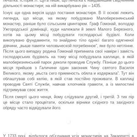
печатка. Історик Л. Цуга пише, що печатка є найдавнішим свідченням
діяльності монастиря; на ній викарбувано рік – 1435.
Існує ще одна версія щодо постання монастиря. В її основі лежить
легенда, що місце, на якому побудовано Малоберезнянський
монастир, раніше було сільським цвинтарем. Граф Гомонай, володар
Ужгородської домінації, куди належали й землі Малого Березного,
хотів на цьому місці побудувати господарські будівлі. Коли
викопувано фундаменти, то знайдено тіло однієї багато одягненої
дівчини, „выше памяти человьческой погребенное”, яке було нетлінне.
Після цього випадку родина Гомонай припинила свої наміри і замість
господарських будівель на тому місці побудувала каплицю, в якій
малоберезнянський парох деколи проводив Службу. Пізніше до цього
місця прийшов з Галичини один законник Чину святого Василія
Великого, якому „мьста сего приемность обяла и издержала”. Тут він
облаштував собі келію, в якій став постійно проживати. В каплиці
проводив Святі Служби, навчав хлопчиків грамоти, а із милостині
підтримував своє життя.
Після смерті цього ченця, йому слідували другий, і третій. З тих пір
це місце стало процвітати, оскільки вірники східного та західного
обряду часто відвідували його.
У 1733 році, відбулося об’єднання усіх монастирів на Закарпатті в