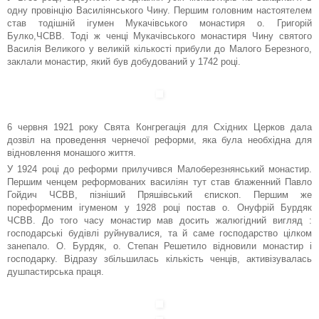
одну провінцію Василіянського Чину. Першим головним настоятелем
став тодішній ігумен Мукачівського монастиря о. Григорій
Булко,ЧСВВ. Тоді ж ченці Мукачівського монастиря Чину святого
Василія Великого у великій кількості прибули до Малого Березного,
заклали монастир, який був добудований у 1742 році.
6 червня 1921 року Свята Конгрегація для Східних Церков дала
дозвіл на проведення чернечої реформи, яка була необхідна для
відновлення монашого життя.
У 1924 році до реформи прилучився Малоберезнянський монастир.
Першим ченцем реформованих василіян тут став блаженний Павло
Гойдич ЧСВВ, пізніший Пряшівський єпископ. Першим же
пореформеним ігуменом у 1928 році постав о. Онуфрій Бурдяк
ЧСВВ. До того часу монастир мав досить жалюгідний вигляд :
господарські будівлі руйнувалися, та й саме господарство цілком
занепало. О. Бурдяк, о. Степан Решетило відновили монастир і
господарку. Відразу збільшилась кількість ченців, активізувалась
душпастирська праця.