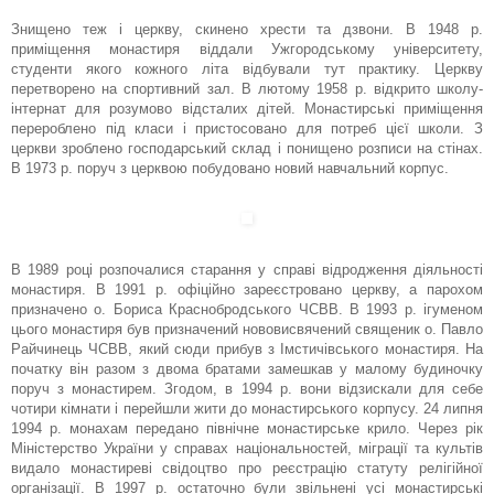
Знищено теж і церкву, скинено хрести та дзвони. В 1948 р.
приміщення монастиря віддали Ужгородському університету,
студенти якого кожного літа відбували тут практику. Церкву
перетворено на спортивний зал. В лютому 1958 р. відкрито школу-
інтернат для розумово відсталих дітей. Монастирські приміщення
перероблено під класи і пристосовано для потреб цієї школи. З
церкви зроблено господарський склад і понищено розписи на стінах.
В 1973 р. поруч з церквою побудовано новий навчальний корпус.
В 1989 році розпочалися старання у справі відродження діяльності
монастиря. В 1991 р. офіційно зареєстровано церкву, а парохом
призначено о. Бориса Краснобродського ЧСВВ. В 1993 р. ігуменом
цього монастиря був призначений нововисвячений священик о. Павло
Райчинець ЧСВВ, який сюди прибув з Імстичівського монастиря. На
початку він разом з двома братами замешкав у малому будиночку
поруч з монастирем. Згодом, в 1994 р. вони відзискали для себе
чотири кімнати і перейшли жити до монастирського корпусу. 24 липня
1994 р. монахам передано північне монастирське крило. Через рік
Міністерство України у справах національностей, міграції та культів
видало монастиреві свідоцтво про реєстрацію статуту релігійної
організації. В 1997 р. остаточно були звільнені усі монастирські