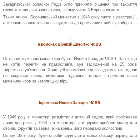
Закарпатської обласної Ради було прийнято рішення про закриття
греко-католицьких монастирів, в тому числі й Боронявського.
Таким чином, Боронявський монастир з 1948 року знято з реєстрації,
а монахів заарештовано і засуджено до примусових робіт у таборах.
Ієромонах Діонісій Дребітко ЧСВВ.
Останнім ігуменом монастиря був о. Йосиф Завадяк ЧСВВ. За те, що
не хотів перейти на православ’я, був засуджений на 25 років
тюремного ув’язнення. Хоча цей ієромонах підпав під амністію, однак
не скорився перед вимогами тодішньої влади і пролляв свою
мученичу кров за католицьку віру.
Ієромонах Йосиф Завадяк ЧСВВ.
У 1949 році в монастирі розмістили дитячий садок, який проіснував
лише два роки; у 1953 р. з монастирської церкви зробили склад для
овочів, фруктів та зерна, а на кінець його передано колгоспові.
Влітку 1967 року, були спроби зруйнувати монастирську церкву, але