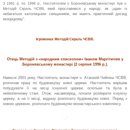
З 1991 р. по 1996 р., Настоятелем у Боронявському монастирі був о.
прославився у народі, як „один із
Методій Скраль ЧСВВ, який
небагатьох католицьких священиків, які мають практичний досвід
екзорцизму”.
Ієромонах Методій Скраль ЧСВВ.
Отець Методій з «народним єпископом» Іваном Маргітичем у
Боронявському монастирі (2 серпня 1996 р.).
Навесні 2001 року, Настоятель монастиря о. Атаназій Чийпеш ЧСВВ,
розпочав праці по будівництву нової церкви. Настоятель вирішив
побудувати її на місці існуючої церкви, оскільки та була в
небезпечному стані. Отож, насамперед, почали розбирати існуючу
церкву, а на її місці, відразу розпочато будівництво нової. Поряд з
новою церквою, розпочато будівництво монастирського комплексу.