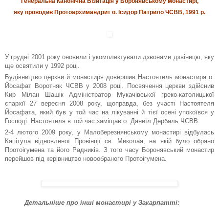
Генеральна Канонічна Візитація у Боронявському монастирі,
яку проводив Протоархимандрит о. Ісидор Патрило ЧСВВ, 1991 р.
У грудні 2001 року оновили і укомплектували дзвонами дзвіницю, яку
ще освятили у 1992 році.
Будівництво церкви й монастиря довершив Настоятель монастиря о.
Йосафат Воротняк ЧСВВ у 2008 році. Посвячення церкви здійснив
Кир Мілан Шашік Адміністратор Мукачівської греко-католицької
єпархії 27 вересня 2008 року, щоправда, без участі Настоятеля
Йосафата, який був у той час на лікуванні й тієї осені упокоївся у
Господі. Настоятеля в той час заміщав о. Даниїл Дербаль ЧСВВ.
2-4 лютого 2009 року, у Малоберезнянському монастирі відбулась
Капітула відновленої Провінції св. Миколая, на якій було обрано
Протоігумена та його Радників. З того часу Боронявський монастир
перейшов під керівництво новообраного Протоігумена.
Детальніше про інші монастирі у Закарпатті: