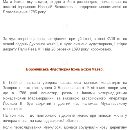
Мати Божа, яку згодом, згідно з його розповіддю, намалював на
полотні ієромонах Йоанікій Базилевич і подарував монастиреві на
Благовіщення 1785 року.
За чудотворні зцілення, які діялися при цій Іконі, в кінці ХVІІІ ст. на
основі подань Духовної комісії, її було визнано чудотворною, і згідно
декрету Папи Лева ХІІІ від 28 березня 1893 року, короновано.
Боронявська Чудотворна Ікона Божої Матері.
В 1788 р. настала урядова касата всіх менших монастирів на
Закарпатті, яка торкнулася й Боронявського. У літописі говориться,
що в 1788 році монастир, разом з іншими чотирнадцятьма
монастирями Мараморщини, за вказівкою австрійського імператора
Йосифа ІІ, був закритий і довгий час належав Мукачівському
монастирю.
На той час і до повторного відкриття монастиря монахи жили у
печерах в лісі, на схід від закритої обителі.
Коли переслідування минулося, монахи збудували нову дерев’яну