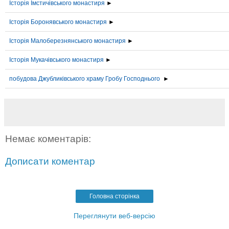
Історія Імстичівського монастиря
►
Історія Боронявського монастиря
►
Історія Малоберезнянського монастиря
►
Історія Мукачівського монастиря
►
побудова Джубликівського храму Гробу Господнього
►
Немає коментарів:
Дописати коментар
Головна сторінка
Переглянути веб-версію