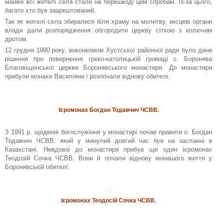
майже всі жителі села стали на перешкоді цим спробам. Із-за цього,
багато хто був заарештований.
Так як жителі села збиралися біля храму на молитву, місцеві органи
влади дали розпорядження обгородити церкву сіткою з колючим
дротом.
12 грудня 1990 року, виконкомом Хустської районної ради було дане
рішення про повернення греко-католицькій громаді с. Боронява
Благовіщенської церкви Боронявського монастиря. До монастиря
прибули монахи Василіяни і розпочали віднову обителі.
Ієромонах Богдан Тодавчич ЧСВВ.
З 1991 р. щоденні богослужіння у монастирі почав правити о. Богдан
Тодавчич ЧСВВ, який у минулий довгий час був на засланні в
Казахстані. Невдовзі до монастиря прибув ще один ієромонах
Теодозій Сочка ЧСВВ. Вони й почали віднову монашого життя у
Боронявській обителі.
Ієромонах Теодосій Сочка ЧСВВ.