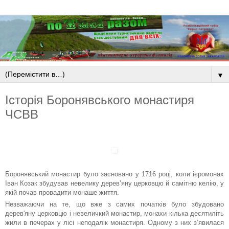
▼
Історія Боронявського монастиря
ЧСВВ
Боронявський монастир було засновано у 1716 році, коли ієромонах
Іван Козак збудував невелику дерев’яну церковцю й самітню келію, у
якій почав провадити монаше життя.
Незважаючи на те, що вже з самих початків було збудовано
дерев'яну церковцю і невеличкий монастир, монахи кілька десятиліть
жили в печерах у лісі неподалік монастиря. Одному з них з’явилася