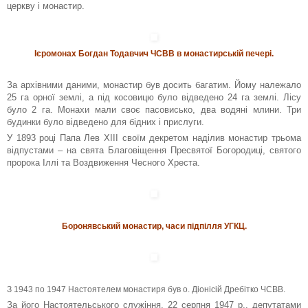
церкву і монастир.
Ієромонах Богдан Тодавчич ЧСВВ в монастирській печері.
За архівними даними, монастир був досить багатим. Йому належало
25 га орної землі, а під косовицю було відведено 24 га землі. Лісу
було 2 га. Монахи мали своє пасовисько, два водяні млини. Три
будинки було відведено для бідних і прислуги.
У 1893 році Папа Лев ХІІІ своїм декретом наділив монастир трьома
відпустами – на свята Благовіщення Пресвятої Богородиці, святого
пророка Іллі та Воздвиження Чесного Хреста.
Боронявський монастир, часи підпілля УГКЦ.
З 1943 по 1947 Настоятелем монастиря був о. Діонісій Дребітко ЧСВВ.
За його Настоятельського служіння, 22 серпня 1947 р., депутатами