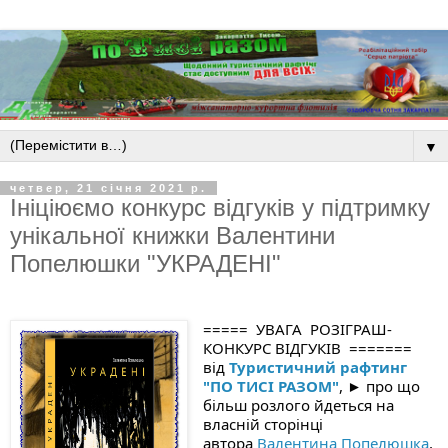
▼
четвер, 21 січня 2021 р.
Ініціюємо конкурс відгуків у підтримку
унікальної книжки Валентини
Попелюшки "УКРАДЕНІ"
=====  УВАГА  РОЗІГРАШ-
КОНКУРС ВІДГУКІВ  =======
від
Туристичний рафтинг
"ПО ТИСІ РАЗОМ"
, ► про що
більш розлого йдеться на
власній сторінці
автора
Валентина Попелюшка
, 