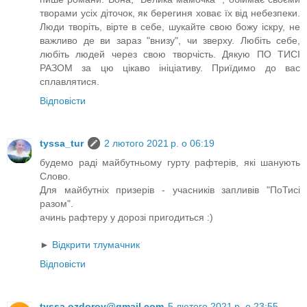
творами усіх діточок, як берегиня ховає їх від небезпеки.
Люди творіть, вірте в себе, шукайте свою божу іскру, не
важливо де ви зараз "внизу", чи зверху. Любіть себе,
любіть людей через свою творчість. Дякую ПО ТИСІ
РАЗОМ за цю цікаво ініціативу. Приїдимо до вас
сплавлятися.
Відповісти
tyssa_tur
2 лютого 2021 р. о 06:19
будемо раді майбутньому гурту рафтерів, які шанують
Слово.
Для майбутніх призерів - учасників запливів "ПоТисі
разом".
ачинь рафтеру у дорозі пригодиться :)
►
Відкрити тлумачник
Відповісти
tyssa.ozdorov@gmail.com
5 лютого 2021 р. о 23:55