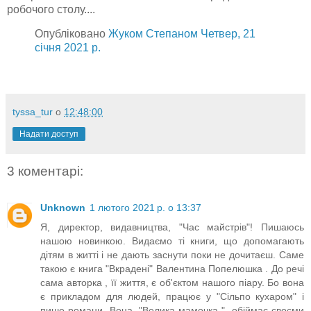
робочого столу....
Опубліковано
Жуком Степаном
Четвер, 21
січня 2021 р.
tyssa_tur
о
12:48:00
Надати доступ
3 коментарі:
Unknown
1 лютого 2021 р. о 13:37
Я, директор, видавництва, "Час майстрів"! Пишаюсь
нашою новинкою. Видаємо ті книги, що допомагають
дітям в житті і не дають заснути поки не дочитаєш. Саме
такою є книга "Вкрадені" Валентина Попелюшка . До речі
сама авторка , її життя, є об'єктом нашого піару. Бо вона
є прикладом для людей, працює у "Сільпо кухаром" і
пише романи. Вона, "Велика мамочка ", обіймає своєми