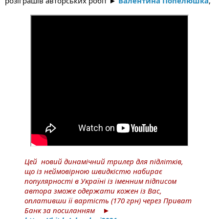
розіграшів авторських робіт ► 
Валентина Попелюшка
,
Цей  новий динамічний трилер для підлітків, 
що із неймовірною швидкістю набирає 
популярності в Україні із іменним підписом 
автора зможе одержати кожен із Вас, 
оплативши її вартість (170 грн) через Приват 
Банк за посиланням    
► 