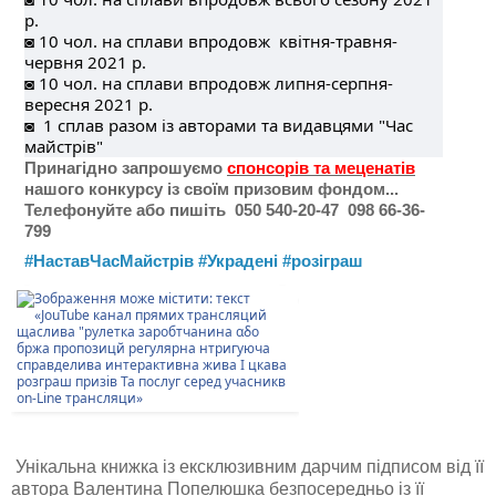
р.
◙ 10 чол. на сплави впродовж  квітня-травня-
червня 2021 р.
◙ 10 чол. на сплави впродовж липня-серпня-
вересня 2021 р.
◙  1 сплав разом із авторами та видавцями "Час 
майстрів" 
Принагідно запрошуємо
спонсорів та меценатів
нашого конкурсу із своїм призовим фондом...
Телефонуйте або пишіть 050 540-20-47 098 66-36-
799
#НаставЧасМайстрів
#Украдені
#розіграш
Унікальна книжка із ексклюзивним дарчим підписом від її
автора Валентина Попелюшка безпосередньо із її