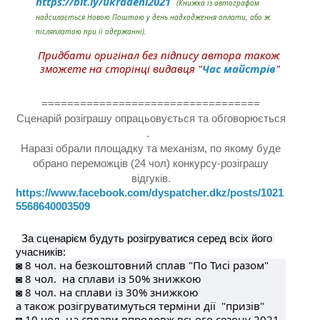
https://bit.ly/ukradeni2021
(Книжка із автографом 
надсилається Новою Поштою у день надходження оплати, або ж 
післяплатою при її одержанні).
Придбати оригінал без підпису автора також 
зможете на сторінці видавця "
Час майстрів
"
==================================
Сценарій розіграшу опрацьовується та обговорюється
.
Наразі обрали площадку та механізм, по якому буде
обрано переможців (24 чол) конкурсу-розіграшу
відгуків.
https://www.facebook.com/dyspatcher.dkz/posts/1021
5568640003509
За сценарієм будуть розігруватися серед всіх його 
учасників:
◙ 8 чол. на безкоштовний сплав "По Тисі разом"
◙ 8 чол.  на сплави із 50% знижкою
◙ 8 чол. на сплави із 30% знижкою 
а також розігруватимуться терміни дії  "призів"
◙ 10 чол. на сплави впродовж всього сезону 2021 