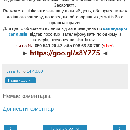
Закарпатті.
Ви можете ініціювати заплив у вільний день, або приєднатися
до іншого запливу, попередньо обговоривши деталі із його
організаторами.
Для цього обираємо вільний від запливів день по
календарю
запливів
відтак просимо зателефонувати по одному із
номерів, вказаних на візитівках.
чи по №
050 540-20-47 або 098 66-36-799 (
viber
)
►
https://goo.gl/s8YZZ5
◄
tyssa_tur
о
14:43:00
Надати доступ
Немає коментарів:
Дописати коментар
‹
›
Головна сторінка