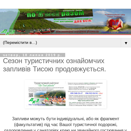
▼
четвер, 18 липня 2019 р.
Сезон туристичних ознайомчих
запливів Тисою продовжується.
Запливи можуть бути індивідуальні, або як фрагмент
(факультатив) під час Вашої туристичної подорожі,
оздоровлення у санаторіях краю чи звичайного гостювання у