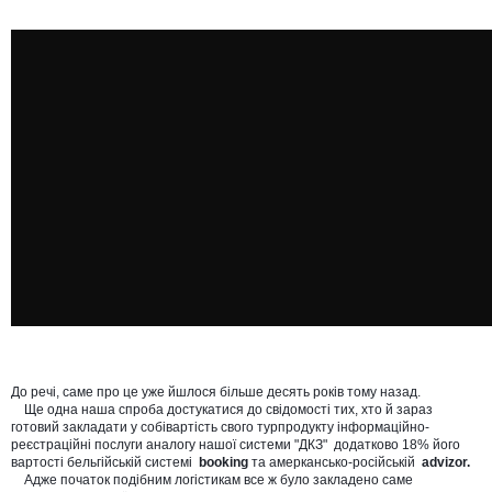
До речі, саме про це уже йшлося більше десять років тому назад. 

    Ще одна наша спроба достукатися до свідомості тих, хто й зараз 
готовий закладати у собівартість свого турпродукту інформаційно-
реєстраційні послуги аналогу нашої системи "ДКЗ"  додатково 18% його 
вартості бельгійській системі  
booking
 та амеркансько-російській  
advizor.
    Адже початок подібним логістикам все ж було закладено саме 