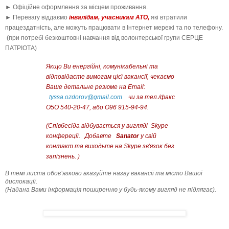
► Офіційне оформлення за місцем проживання.
► Перевагу віддаємо
інвалідам, учасникам АТО,
які втратили
працездатність, але можуть працювати в Інтернет мережі та по телефону.
(при потребі безкоштовні навчання від волонтерської групи СЕРЦЕ
ПАТРІОТА)
Якщо Ви енергійні, комунікабельні та
відповідаєте вимогам цієї вакансії, чекаємо
Ваше детальне резюме на Еmail:
tyssa.ozdorov@gmail.com
чи за тел./факс
О5О 540-20-47, або О96 915-94-94.
(Співбесіда відбувається у вигляді Skype
конфереції. Добавте
Sanator
у свій
контакт та виходьте на Skype зв'язок без
запізнень. )
В темі листа обов’язково вказуйте назву вакансії та місто Вашої
дислокації.
(Надана Вами інформація поширенню у будь-якому вигляд не підлягає).