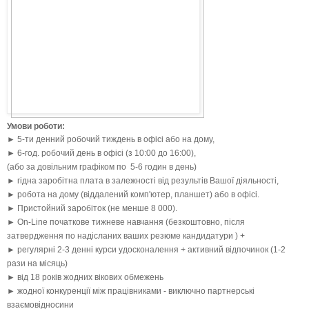
Умови роботи:
► 5-ти денний робочий тиждень в офісі або на дому,
► 6-год. робочий день в офісі (з 10:00 до 16:00),
(або за довільним графіком по 5-6 годин в день)
► гідна заробітна плата в залежності від результів Вашої діяльності,
► робота на дому (віддалений комп'ютер, планшет) або в офісі.
► Пристойний заробіток (не менше 8 000).
► Оn-Line початкове тижневе навчання (безкоштовно, після
затвердження по надісланих ваших резюме кандидатури ) +
► регулярні 2-3 денні курси удосконалення + активний відпочинок (1-2
рази на місяць)
► від 18 років жодних вікових обмежень
► жодної конкуренції між працівниками - виключно партнерські
взаємовідносини