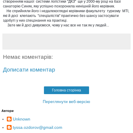
створенням нашої  системи логістики "ДКЗ"  ще у 2000-му році на базі 
санаторію Синяк, яку успішно похоронила нинішній його керівник.  

    Не сприйняли його і недалекоглядні керівники факультету  туризму  МТІ, 
які й досі  клепають  "спеціалістів" практично без шансу застосувати 
здобуті у них спецзнання на практиці. 

     Зате ми й досі дивуємося, чому у нас все не так як у людей...   
Немає коментарів:
Дописати коментар
Головна сторінка
Переглянути веб-версію
Автори
Unknown
tyssa.ozdorov@gmail.com