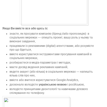
Якщо Ви вмієте все або щось із:
знаєте, як просувати компанію (бренд і/або пропозицію) в
соціальних мережах — опишіть проект, вашу роль у ньому та
виконані завдання,
працювали із рекламними (digital) агентствами, або розумієте
про що йдеться,
вмієте користуватися інструментами просування кампаній в
соціальних мережах,
розбираєтеся в медіа-параметрах і методах,
маєте досвід ведення рекламних кампаній,
ведете акаунт (або кілька) в соціальних мережах — напишіть
кілька слів про них,
вмієте або вчитеся користуватися Google Analytics,
досконало володієте
українською мовою
і російською,
володієте принципами деонтології та навичками ділового
спілкування по телефону.