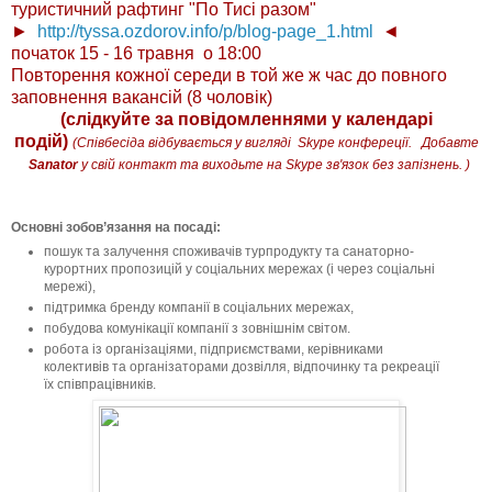
туристичний рафтинг "По Тисі разом"
►
http://tyssa.ozdorov.info/p/blog-page_1.html
◄
​початок 15 - 16 травня о 18:00
Повторення кожної середи в той же ж час до повного
заповнення вакансій (8 чоловік)
(слідкуйте за повідомленнями у календарі
подій)
(Співбесіда відбувається у вигляді Skype конфереції. Добавте
Sanator
у свій контакт та виходьте на Skype зв'язок без запізнень. )
Основні зобов’язання на посаді:
пошук та залучення споживачів турпродукту та санаторно-
курортних пропозицій у соціальних мережах (і через соціальні
мережі),
підтримка бренду компанії в соціальних мережах,
побудова комунікації компанії з зовнішнім світом.
робота із організаціями, підприємствами, керівниками
колективів та організаторами дозвілля, відпочинку та рекреації
їх співпрацівників.