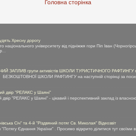
Головна сторінка
рудять Хресну дорогу
о національного університету від підніжжя гори Піп Іван (Чорногірс
...
ЗАПЛИВ групи активістів ШКОЛИ ТУРИСТИЧНОГО РАФТИНГУ по 
ції БЕЗКОШТОВНОЇ ШКОЛИ РАФТИНГУ на наступній сторінці за пос
вий двір "РЕЛАКС у Шаяні"
двір "РЕЛАКС у Шаяні" - цікавий і перспективний заклад із власно
вська Січ" та 4-й "Різдвяний потяг Св. Миколая" Відеозвіт
 "Потягу Єднання України" . Просимо відкрито ділитися тут своїми 