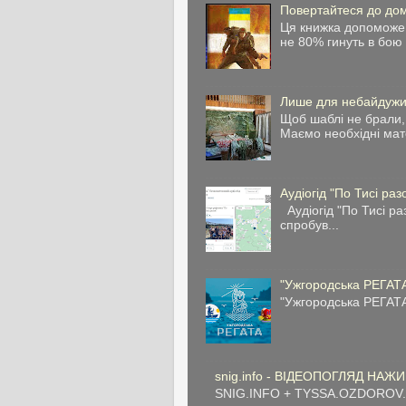
Повертайтеся до дом
Ця книжка допоможе 
не 80% гинуть в бою 
Лише для небайдуж
Щоб шаблі не брали, 
Маємо необхідні мате
Аудіогід "По Тисі раз
Аудіогід "По Тисі ра
спробув...
"Ужгородська РЕГАТА
"Ужгородська РЕГАТА
snig.info - ВІДЕОПОГЛЯД НАЖИВ
SNIG.INFO + TYSSA.OZDOROV.INF