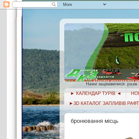
Нами зацікавилися
разів
► КАЛЕНДАР ТУРІВ ◄
НОВ
►3D КАТАЛОГ ЗАПЛИВІВ РАФТИН
бронювання місць