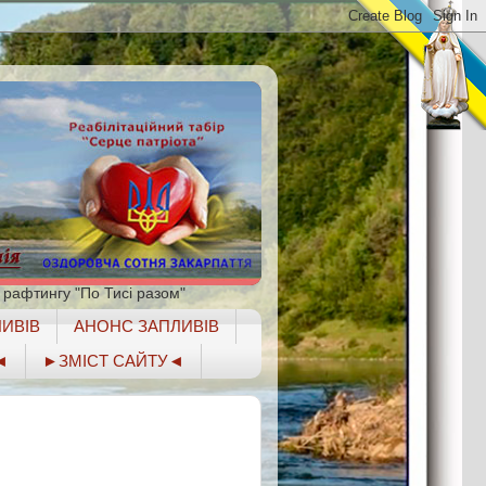
 рафтингу "По Тисі разом"
ИВІВ
АНОНС ЗАПЛИВІВ
◄
►ЗМІСТ САЙТУ◄