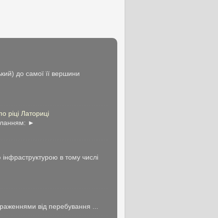
ький) до самої її вершини
ріці Латориці
иланням: ►
ю інфраструктурою в тому числі
враженнями від перебування ...