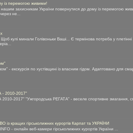
у із перемогою живими!
нашим захисникам України повернутися до дому із перемогою живи
через не...
их
Щоб кулі минали Голівоньки Ваші... Є термінова потреба у плетінні 
ріа...
ом"
зом" - екскурсія по хустівщині із власним гідом. Адаптовано для см
 - 2010-2017"
 2010-2017" "Ужгородська РЕГАТА" - веселе спортивне змагання, спл
О із кращих гірськолижних курортів Карпат та УКРАЇНИ
O - онлайн веб-камери гірськолижних курортів України ...