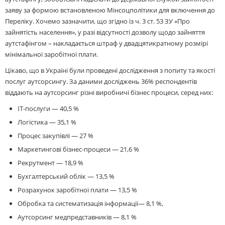
заяву за формою встановленою Мінсоцполітики для включення до
Переліку. Хочемо зазначити, що згідно із ч. 3 ст. 53 ЗУ «Про
зайнятість населення», у разі відсутності дозволу щодо зайняття
аутстафінгом – накладається штраф у двадцятикратному розмірі
мінімальної заробітної плати.
Цікаво, що в Україні були проведені дослідження з попиту та якості
послуг аутсорсингу. За даними досліджень 36% респондентів
віддають на аутсорсинг різні виробничі бізнес процеси, серед них:
IT-послуги — 40,5 %
Логістика — 35,1 %
Процес закупівлі — 27 %
Маркетингові бізнес-процеси — 21,6 %
Рекрутмент — 18,9 %
Бухгалтерський облік — 13,5 %
Розрахунок заробітної плати — 13,5 %
Обробка та систематизація інформації— 8,1 %,
Аутсорсинг медпредставників — 8,1 %