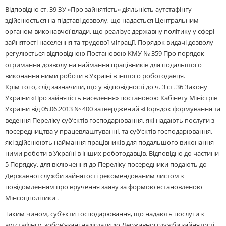
Відповідно ст. 39 ЗУ «Про зайнятість» діяльність аутстафінгу
здійснюється на підставі дозволу, що надається Центральним
органом виконавчої влади, що реалізує державну політику у сфері
зайнятості населення та трудової міграції. Порядок видачі дозволу
регулюється відповідною Постановою КМУ № 359 Про порядок
отримання дозволу на наймання працівників для подальшого
виконання ними роботи в Україні в іншого роботодавця.
Крім того, слід зазначити, що у відповідності до ч. 3 ст. 36 Закону
України «Про зайнятість населення» постановою Кабінету Міністрів
України від 05.06.2013 № 400 затверджений «Порядок формування та
ведення Переліку суб’єктів господарювання, які надають послуги з
посередництва у працевлаштуванні, та суб’єктів господарювання,
які здійснюють наймання працівників для подальшого виконання
ними роботи в Україні в інших роботодавців. Відповідно до частини
5 Порядку, для включення до Переліку посередники подають до
Державної служби зайнятості рекомендованим листом з
повідомленням про вручення заяву за формою встановленою
Мінсоцполітики .
Таким чином, суб’єкти господарювання, що надають послуги з
аутстафінгу, зобов’язані надіслати до Державної служби зайнятості