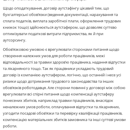
Щодо оподаткування, договір аутстафінгу цікавий тим, що
бухгалтерські обов’язки (ведення документації, нарахування та
сплата податків, виплата заробітної плати, оформлення трудових
книжок тощо) здійснюється аутстафером, що дозволяє суттєво
оптимізувати податкові витрати підприємства, як й при
аутсорсингу.
Обов’язковою умовою є врегулювати сторонами питання щодо
створення належних умов для роботи працівників, межі
відповідальності за травми здоров’ю працівника, надання відпустки
та лікарняного тощо. Так як працівники укладають трудовий
договір із компанією аутстафером, логічно, що останній і несе усі
ризики щодо дотримання трудового законодавства та інших
обов’язків роботодавця. Але сторони повинні у договорі між собою
врегулювати всі спірні питання щодо компенсації аутстаферу
понесених збитків, наприклад травми працівників, внаслідок
неналежних умов роботи, оплачування відпустки та лікарняних,
узгодити посадові обов’язки та перевірку кваліфікації працівників,
компенсацію матеріальних збитків замовника та інші суттєві умови
роботи.