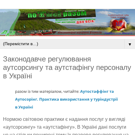
▼
Законодавче регулювання
аутсорсингу та аутстафінгу персоналу
в Україні
разом із тим матеріалом, читайте:
Аутостаффінг та
Аутосорінг. Практика використання у туріндустрії
в Україні
Нормою світовою практики є надання послуг у вигляді
«аутсорсингу» та «аутстафінгу». В Україні дані послуги
не на стільки поширені тому їх правове регулювання на