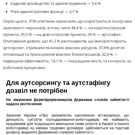
Кадрове діловодство та адміністрування — 5,4 %
Різні адміністративні функції — 2,7 %
Окрім цього, 31% опитаних зазначили, що користуються послугами
залученого персоналу, в тому числі 48,4 % — на короткострокові
проекти, 35,5 % —на довгострокові проекти, 29 % — аутстафінг.
Опитування довело, що 41,2 % респондентів, що використовують
аутсорсинг, отримали економію власних ресурсів, 37,6% досягли
оптимізації та прискорення власних бізнеспроцесів, 32,9 % —
підвищили ефективність, 14,1 % — покращили якість та контроль за
робочими процесами.
Для аутсорсингу та аутстафінгу
дозвіл не потрібен
На звернення Держпідприємництва Державна служба зайнятості
надала роз’яснення
Законом України «
Про зайнятість населення
» встановлено, що
діяльність суб’єктів господарювання-роботодавців, які наймають
працівників для подальшого виконання ними роботи в Україні в іншого
роботодавця на умовах трудових договорів, здійснюється на підставі
дозволу, виданого Державною службою зайнятості.