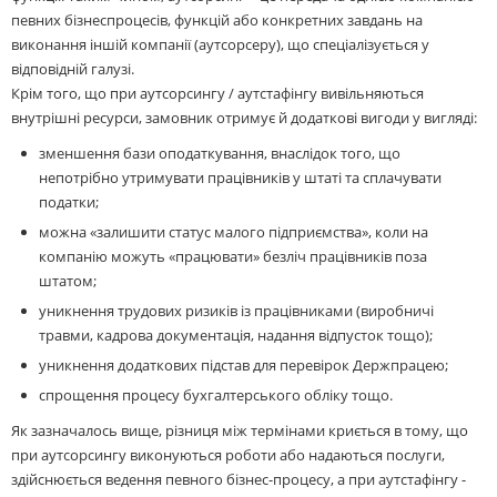
певних бізнеспроцесів, функцій або конкретних завдань на
виконання іншій компанії (аутсорсеру), що спеціалізується у
відповідній галузі.
Крім того, що при аутсорсингу / аутстафінгу вивільняються
внутрішні ресурси, замовник отримує й додаткові вигоди у вигляді:
зменшення бази оподаткування, внаслідок того, що
непотрібно
утримувати працівників у штаті та сплачувати
податки;
можна «залишити статус малого підприємства», коли на
компанію можуть «працювати» безліч працівників поза
штатом;
уникнення трудових ризиків із працівниками (виробничі
травми, кадрова документація, надання відпусток тощо);
уникнення додаткових підстав для перевірок Держпрацею;
спрощення процесу бухгалтерського обліку тощо.
Як зазначалось вище, різниця між термінами криється в тому, що
при аутсорсингу виконуються роботи або надаються послуги,
здійснюється ведення певного бізнес-процесу, а при аутстафінгу -