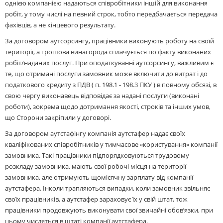
однією компанією надаються співробітники іншій для виконання
робіт, у тому числі на певний строк, тобто передбачається передача
фахівців, а не кінцевого результату.
За договором аутсорсингу, працівники виконують роботу на своїй
території, а грошова винагорода сплачується по факту виконаних
робіт/наданих послуг. При оподаткуванні аутсорсингу, важливим є
те, що отримані послуги замовник може включити до витрат і до
податкового кредиту з ПДВ ( п. 198.1 - 198.3 ПКУ ) в повному обсязі, в
свою чергу виконавець відповідає за надані послуги (виконані
роботи), зокрема щодо дотримання якості, строків та інших умов,
що Сторони закріпили у договорі.
За договором аутстафінгу компанія аутстафер надає своїх
кваліфікованих співробітників у тимчасове «користування» компанії
замовника. Такі працівники підпорядковуються трудовому
розкладу замовника, мають свої робочі місця на території
замовника, але отримують щомісячну зарплату від компанії
аутстафера. Інколи трапляються випадки, коли замовник звільняє
своїх працівників, а аутстафер зараховує їх у свій штат, тож
працівники продовжують виконувати свої звичайні обов’язки, при
цьому числяться в штаті компанії аутстафера.