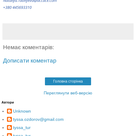
Nataliya.Tadeyeva@accace.com
+380 445693310
Немає коментарів:
Дописати коментар
Головна сторінка
Переглянути веб-версію
Автори
Unknown
tyssa.ozdorov@gmail.com
tyssa_tur
tyssa_tur