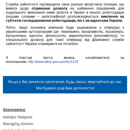
Служба зайнятості підтвердила свою раніше висвітлену позицію, що
вимога щодо
отримання дозволу
на наймання працівників для
подальшого виконання ними роботи в Україні в іншого роботодавця
(
іншими словами – аутстафінгу
) розповсюджується
виключно на
суб’єктів господарювання-роботодавців, які є резидентами України.
Тобто, якщо іноземна компанія буде зацікавлена у співпраці з
українськими аутсорсерами (
це, переважно, програмісти, дизайнери,
бухгалтера, юристи, фінансисти, маркетологи (рекламісти))
, то
спеціального дозволу для такої співпраці від Державної служби
зайнятості України отримувати не потрібно.
З текстом листа можна ознайомитися за
посиланням:
http://www.dkrp.gov.ua/info/3132
Якщо у Вас виникли запитання, будь-ласка, звертайтеся до нас.
Ми будемо раді Вам допомогти!
Контакти:
Nataliya Tadeyeva
Managing director