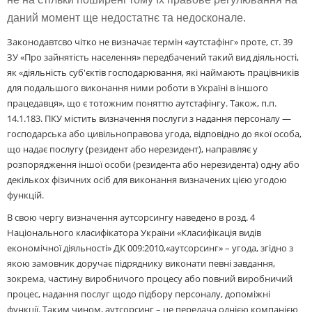
даний момент ще недостатнє та недосконале.
Законодавтсво чітко не визначає термін «аутстафінг» проте, ст. 39
ЗУ «Про зайнятість населення» передбачений такий вид діяльності,
як «діяльність суб'єктів господарювання, які наймають працівників
для подальшого виконання ними роботи в Україні в іншого
працедавця», що є тотожним поняттю аутстафінгу. Також, п.п.
14.1.183. ПКУ містить визначення послуги з надання персоналу —
господарська або цивільноправова угода, відповідно до якої особа,
що надає послугу (резидент або нерезидент), направляє у
розпорядження іншої особи (резидента або нерезидента) одну або
декількох фізичних осіб для виконання визначених цією угодою
функцій.
В свою чергу визначення аутсорсингу наведено в розд. 4
Національного класифікатора України «Класифікація видів
економічної діяльності» ДК 009:2010,«аутсорсинг» – угода, згідно з
якою замовник доручає підряднику виконати певні завдання,
зокрема, частину виробничого процесу або повний виробничий
процес, надання послуг щодо підбору персоналу, допоміжні
функції. Таким чином, аутсорсинг – це передача однією компанією