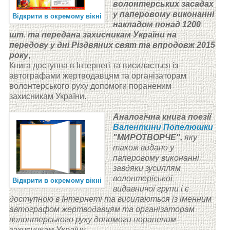
волонтерських засадах
у паперовому виконанні
Відкрити в окремому вікні
накладом понад 1200
шт. та передана захисникам України на
передову у дні Різдвяних свят та впродовж 2015
року
,
Книга доступна в Інтернеті та висилається із
автографами жертводавцям та організаторам
волонтерського руху допомоги пораненим
захисникам України.
Аналогічна книга поезії
Валентини Попелюшки
"МИРОТВОРЧЕ",
яку
також видано у
паперовому виконанні
завдяки зусиллям
волонтеріської
Відкрити в окремому вікні
видавничої групи і є
доступною в Інтернеті та висилаються із іменним
автографом жертводавцям та організаторам
волонтерського руху допомоги пораненим
захисникам України.