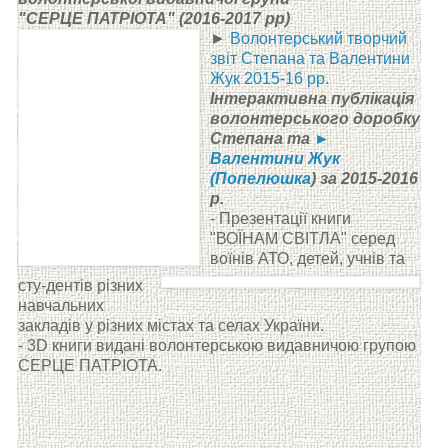
"СЕРЦЕ ПАТРІОТА" (2016-2017 рр)
►
Волонтерський творчий
звіт Степана та Валентини
Жук 2015-16 рр.
Інтерактивна публікація
волонтерського доробку
Степана та
►
Валентини Жук
(Попелюшка
) за 2015-2016
р.
- Презентації книги
"ВОЇНАМ СВІТЛА" серед
воїнів АТО, детей, учнів та
сту-дентів різних
навчальних
закладів у різних
містах та селах України.
- 3D книги видані волонтерською видавничою групою
СЕРЦЕ ПАТРІОТА.