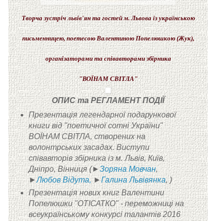
Творча зустріч львів'ян та гостей м. Львова із українською
письменницею, поетесою Валентиною Попелюшкою (Жук),
організаторами та співавторами збірника
"ВОЇНАМ СВІТЛА"
ОПИС та РЕГЛАМЕНТ ПОДІЇ
Презентація легендарної подарункової
книги від "поетичної сотні України"
ВОЇНАМ СВІТЛА, створених на
волонтрських засадах.
Виступи
співавторів збірника із м. Львів, Київ,
Дніпро, Вінниця (►
Зоряна Мовчан
,
►
Любов Відута,
►
Галина Львівянка
, )
Презентація нових книг Валентини
Попелюшки "ОТІСАТКО" - переможниці на
всеукраїнському конкурсі талантів 2016