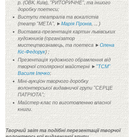
р. (ОВК, Київ),
"РИТОРИЧНЕ", та іншого
доробку поетеси;
Виступи театралів та вокалістів
(театр "МЕТА", ►
Марія Пронів
, ... )
Виставка-презентація картин львівських
художників (організатор
мистецтвознавець, та поетеса ►
Олена
Кіс-Федорук
) ;
Презентація художного обрамлення від
творчої столяроної майстерні ►
"ТСМ"
Василя Ілечко
;
Міні-аукціон творчого доробку
волонтерської видавничої групи "СЕРЦЕ
ПАТРІОТА";
Майстер-клас по виготовленню власної
книги.
Творчий звіт та подібні перезентації творчої
волонтерської видавничої групи