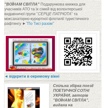
"ВОЇНАМ СВІТЛА"
Подарункова книжка для
учасників АТО та їх сімей
від волонтерської
видавничої групи "
СЕРЦЕ ПАТРІОТА
"
та
міжсанаторно-курортної флотилії туристичного
рафтингу
►"
По Тисі разом
"
◄
відкрити в окремому вікні
Спільна збірка поезії
ПОЕТИЧНОЇ СОТНІ
УКРАЇНИ, авторів
"ВОЇНАМ СВІТЛА",
видана на