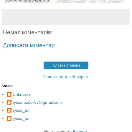
Немає коментарів:
Дописати коментар
Головна сторінка
Переглянути веб-версію
Автори
Unknown
tyssa.ozdorov@gmail.com
tyssa_tur
tyssa_tur
На платформі
Blogger
.