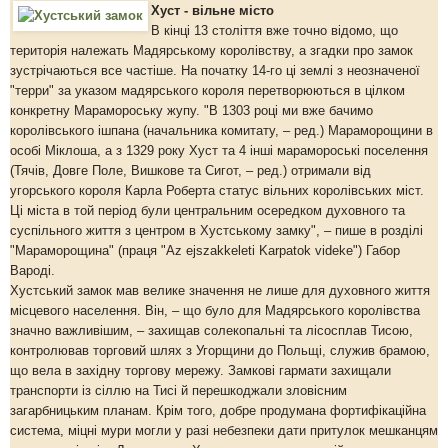
Хуст - вільне місто
В кінці 13 століття вже точно відомо, що
територія належать Мадярському королівству, а згадки про замок
зустрічаються все частіше. На початку 14-го ці землі з неозначеної
"терри" за указом мадярського короля перетворюються в цілком
конкретну Марамороську жупу. "В 1303 році ми вже бачимо
королівського ішпана (начальника комитату, – ред.) Мараморощини в
особі Міклоша, а з 1329 року Хуст та 4 інші марамороські поселення
(Тячів, Довге Поле, Вишкове та Сигот, – ред.) отримали від
угорського короля Карла Роберта статус вільних королівських міст.
Ці міста в той період були центральним осередком духовного та
суспільного життя з центром в Хустському замку", – пише в розділі
"Мараморощина" (праця "Az ejszakkeleti Karpatok videke") Габор
Вароді.
Хустський замок мав велике значення не лише для духовного життя
місцевого населення. Він, – що було для Мадярського королівства
значно важливішим, – захищав солекопальні та лісосплав Тисою,
контролював торговий шлях з Угорщини до Польщі, служив брамою,
що вела в західну торгову мережу. Замкові гармати захищали
транспорти із сіллю на Тисі й перешкоджали зловісним
загарбницьким планам. Крім того, добре продумана фортифікаційна
система, міцні мури могли у разі небезпеки дати притулок мешканцям