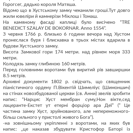
Горогсег, дядько короля Матяша.
Відомо що в Хустському замку чеканили гроші.Тут довго
жили ювеліри й камнерізи Міклош і Томаш.
На камяному фасаді каплиці було висічено “TRE
BENEDICT SZALAY DE BOKORNAR. Anno 1554”.
З червня 1766 р. близько 6 години вечора над Хустом
пронеслася буря і блискавка в трьох містах вдарила в
будови Хустського замку.
Висота Замкової гори 174 метри. над рівнем моря 333
метри.
Колодязь замку глибиною 160 метрів.
Перед головними воротами був виритий рів завширшки
8.5 метрів.
Архивні документи 1802 р. свідчать, що священник
піаністичного ордену П.Вікентій Шимеліус (Шимоншич)
на стінах новозбудованої церкви (св. Анни) звелів зробити
напис: “Нарцис Хуст мембран суму,Нон вікте,сед
лацеранте-Екстет ут етерні форціор ара Деї” (” Це
частина замку Хуст, зруйнованого, але непереможного-
більш сильного у пристолі живого Бога”).
-на зовнішньому укріпленні з воротами, на яких був
напис: „це наказав збудувати Кристофор Баторі із