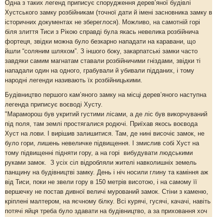
Одна з таких легенд приписує спорудження дерев’яної будівлі
Хустського замку розбійникам (точної дати й імені засновника замку в
історичних документах не збереглося). Можливо, на самотній горі
біля злиття Тиси з Рікою справді була якась невелика розбійнича
фортеця, звідки можна було безкарно нападати на каравани, що
йшли “соляним шляхом”. З іншого боку, закарпатські замки часто
завдяки самим магнатам ставали розбійничими гніздами, звідки ті
нападали один на одного, грабували й убивали підданих, і тому
народні легенди називають їх розбійницькими.
Будівництво першого кам’яного замку на місці дерев’яного наступна
легенда приписує воєводі Хусту.
"Мараморош був укритий густими лісами, а де ліс був викорчуваний
під поля, там землі простягалися родючі. Приїхав якось воєвода
Хуст на лови. І вирішив залишитися. Там, де нині височіє замок, не
було гори, лишень невеличке підвищення. І змислив собі Хуст на
тому підвищенні підняти гору, а на горі вибудувати людськими
руками замок. З усіх сіл відробляли жителі навколишніх земель
панщину на будівництві замку. День і ніч носили глину та каміння аж
від Тиси, поки не звели гору в 150 метрів висотою, і на самому її
вершечку не постав дивної величі мурований замок. Стіни з каменю,
кріплені малтером, на яєчному білку. Всі курячі, гусячі, качачі, навіть
потячі яйця треба було здавати на будівництво, а за приховання хоч