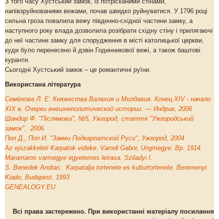
З того часу Хустський замок, із потрісканими стінами,
напівзруйнованими вежами, почав швидко руйнуватися. У 1796 році
сильна гроза повалила вежу південно-східної частини замку, а
наступного року влада дозволила розібрати східну стіну і прилягаючі
до неї частини замку для спорудження в місті католицької церкви,
куди було перенесено й дзвін Годинникової вежі, а також баштові
куранти.
Сьогодні Хустський замок – це романтичні руїни.
Використана література
Семёнова Л. Е. Княжества Валахия и Молдавия. Конец XIV - начало
XIX в. Очерки внешнеполитической истории. — Индрик, 2006
Шандор Ф. "Післямова", №5, Ужгород, стаття "Ужгородський
замок", 2006
Поп Д., Поп И. "Замки Подкарпатской Руси", Ужгород, 2004
Az ejszakkeleti Karpatok videke. Varodi Gabor, Ungmegye. Bp. 1914
Maramaros varmegye egyetemes leirasa. Sziladyi I.
S. Benedek Andras: Karpatalja tortenete es kulturtortenete. Beremenyi
Kiado, Budapest, 1993
GENEALOGY.EU
Всі права застережено. При використанні матеріалу посилання