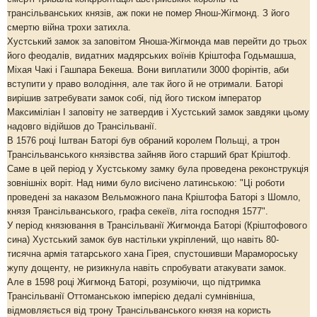
трансільванських князів, аж поки не помер Янош-Жігмонд. З його
смертю війна трохи затихла.
Хустський замок за заповітом Яноша-Жігмонда мав перейти до трьох
його феодалів, видатних мадярських воїнів Кріштофа Годьмашша,
Міхая Чакі і Гашпара Бекеша. Вони виплатили 3000 форінтів, аби
вступити у право володіння, але так його й не отримали. Баторі
вирішив затребувати замок собі, під його тиском імператор
Максиміліан І заповіту не затвердив і Хустський замок завдяки цьому
надовго відійшов до Трансільванії.
В 1576 році Іштван Баторі був обраний королем Польщі, а трон
Трансільванського князівства зайняв його старший брат Кріштоф.
Саме в цей період у Хустському замку була проведена реконструкція
зовнішніх воріт. Над ними було висічено латинською: "Ці роботи
проведені за наказом Вельможного пана Кріштофа Баторі з Шомло,
князя Трансільванського, графа секеїв, літа господня 1577".
У період князювання в Трансільванії Жигмонда Баторі (Кріштофового
сина) Хустський замок був настільки укріплений, що навіть 80-
тисячна армія татарського хана Гірея, спустошивши Марамороську
жупу дощенту, не ризикнула навіть спробувати атакувати замок.
Але в 1598 році Жигмонд Баторі, розуміючи, що підтримка
Трансільванії Оттоманською імперією дедалі сумнівніша,
відмовляється від трону Трансільванського князя на користь