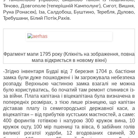
Тячово, Довгополе (теперішній Камполунг), Сигот, Вишня,
Руна (Ронасек), Іза, Салдобош, Буштино, Теребля, Дулово,
Требушани, Білий Потік,Рахів.
Фрагмент мапи 1795 року
(Клікніть на зображення, повна
мапа відкриється в новому вікні)
-Згідно інвентаря Будаї від 7 березня 1704 р. бастіони
замка були дуже пошкоджені і їм загрожувала небезпека
розпаду. Верхньою частиною замка взагалі не можна
було користуватись, бо початий там ремонт спинився із-
за війни. Плата капітана і віцекапітана була визначена в
попередніх розмірах, з тією лише різницею, що капітан
діставав плату із семигородської державної каси, а
віцекапітан – від прибутків хустських маєтностей, а саме:
400 форинтів готівкою і натурою 300 кружок вина, 10
кружок оцту, 100 мір пшениці та вівса, 6 забійних голів
великої рогатої худоби, 12 вгодованих свиней, 30