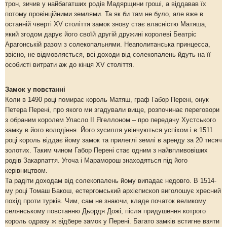
трон, зичив у найбагатших родів Мадярщини гроші, а віддавав їх
потому провінційними землями. Та як би там не було, але вже в
останній чверті ХV століття замок знову стає власністю Матяша,
який згодом дарує його своїй другій дружині королеві Беатріс
Арагонській разом з солекопальнями. Неаполитанська принцесса,
звісно, не відмовляється, всі доходи від солекопалень йдуть на її
особисті витрати аж до кінця ХV століття.
Замок у повстанні
Коли в 1490 році помирає король Матяш, граф Габор Перені, онук
Петера Перені, про якого ми згадували вище, розпочинає переговори
з обраним королем Уласло ІІ Ягеллоном – про передачу Хустського
замку в його володіння. Його зусилля увінчуються успіхом і в 1511
році король віддає йому замок та прилеглі землі в аренду за 20 тисяч
золотих. Таким чином Габор Перені стає одним з найвпливовіших
родів Закарпаття. Угоча і Мараморош знаходяться під його
керівництвом.
Та радіти доходам від солекопалень йому випадає недовго. В 1514-
му році Томаш Бакош, естергомський архієпископ виголошує хресний
похід проти турків. Чим, сам не знаючи, кладе початок великому
селянському повстанню Дьордя Дожі, після придушення котрого
король одразу ж відбере замок у Перені. Багато замків встигне взяти