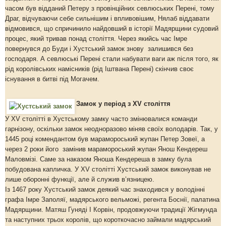
часом був відданий Петеру з провінційних севлюських Перені, тому
Драг, відчуваючи себе сильнішим і впливовішим, Нялаб віддавати
відмовився, що спричинило найдовший в історії Мадярщини судовий
процес, який тривав понад століття. Через якийсь час Імре
повернувся до Буди і Хустський замок знову залишився без
господаря. А севлюські Перені стали набувати ваги аж після того, як
рід королівських намісників (рід Іштвана Перені) скінчив своє
існування в битві під Могачем.
Замок у період з ХV століття
У ХV столітті в Хустському замку часто змінювалися команди
гарнізону, оскільки замок неодноразово міняв своїх володарів. Так, у
1445 році комендантом був марамороський жупан Петер Зовеї, а
через 2 роки його замінив марамороський жупан Янош Кендереш
Маловмізі. Саме за наказом Яноша Кендереша в замку була
побудована капличка. У ХV столітті Хустський замок виконував не
лише оборонні функції, але й служив в’язницею.
Із 1467 року Хустський замок деякий час знаходився у володінні
графа Імре Заполяї, мадярського вельможі, регента Боснії, палатина
Мадярщини. Матяш Гуняді І Корвін, продовжуючи традиції Жігмунда
та наступних трьох королів, що короткочасно займали мадярський