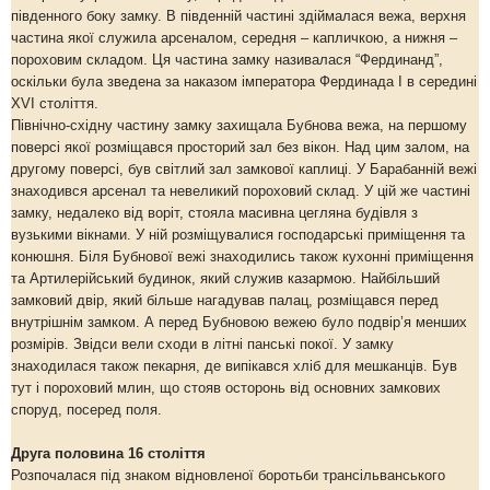
південного боку замку. В південній частині здіймалася вежа, верхня
частина якої служила арсеналом, середня – капличкою, а нижня –
пороховим складом. Ця частина замку називалася “Фердинанд”,
оскільки була зведена за наказом імператора Фердинада І в середині
ХVІ століття.
Північно-східну частину замку захищала Бубнова вежа, на першому
поверсі якої розміщався просторий зал без вікон. Над цим залом, на
другому поверсі, був світлий зал замкової каплиці. У Барабанній вежі
знаходився арсенал та невеликий пороховий склад. У цій же частині
замку, недалеко від воріт, стояла масивна цегляна будівля з
вузькими вікнами. У ній розміщувалися господарські приміщення та
конюшня. Біля Бубнової вежі знаходились також кухонні приміщення
та Артилерійський будинок, який служив казармою. Найбільший
замковий двір, який більше нагадував палац, розміщався перед
внутрішнім замком. А перед Бубновою вежею було подвір’я менших
розмірів. Звідси вели сходи в літні панські покої. У замку
знаходилася також пекарня, де випікався хліб для мешканців. Був
тут і пороховий млин, що стояв осторонь від основних замкових
споруд, посеред поля.
Друга половина 16 століття
Розпочалася під знаком відновленої боротьби трансільванського