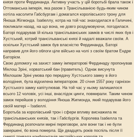
князя проти Фердинанда. Активну участь у цій боротьбі брала також і
Оттоманська імперія, яка разом з Трансільванією будь-яким чином
хотіла насолити Габсбургам і домагался королівського трону для
Яноша Жігмонда. Ізабеллу, котра на той час знаходилася в Галичині,
покликали назад, на що вона, не довго роздумовуючи, погодилася.
Баторі подарував їй кілька трансільванських замків в числі яких був і
Хустський, котрий трансільванські князі й надалі вважали своїм. А
оскільки Хустський замок був власністю Фердинанда, Баторі
направив для його облоги ціле військо на чолі з своїм братом Ендре
Баторієм.
Свою допомогу на захист замку імператорові Фердинаду пропонував
Міклош Зріні, хорватський бан (правитель). Однак висунута
Міклошом Зріні умова про передачу Хустського замку в його
володіння, була відхилена імператором. 20 січня 1557 року гарнізон
Хустського замку капітулював. На той час у ньому залишилося
всього 12 чоловік, усі інші, внаслідок цинги, повмирали. Таким чином
замок перейшов у володіння Яноша Жигмонда, який подарував його
своїй матері – Ізабеллі.
Боротьба за королівський трон і сфери впливу виснажила як
трансільванських князів, так і Габсбургів. Королева Ізабелла та
Фердинанд розпочали мирні переговори, але вони так і не були
завершені, бо вона померла. Ще двадцять років поспіль після її
смерті тривала конфронтація австрійських королів та