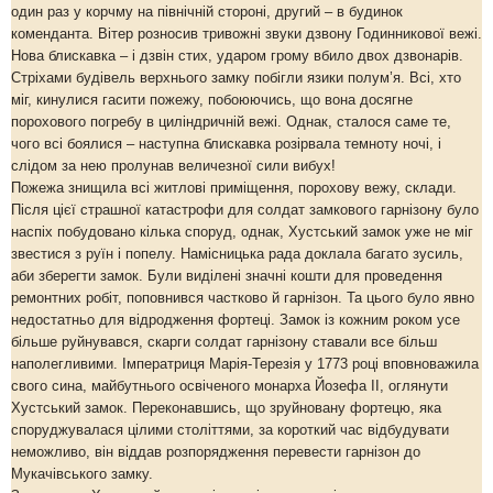
один раз у корчму на північній стороні, другий – в будинок
коменданта. Вітер розносив тривожні звуки дзвону Годинникової вежі.
Нова блискавка – і дзвін стих, ударом грому вбило двох дзвонарів.
Стріхами будівель верхнього замку побігли язики полум’я. Всі, хто
міг, кинулися гасити пожежу, побоюючись, що вона досягне
порохового погребу в циліндричній вежі. Однак, сталося саме те,
чого всі боялися – наступна блискавка розірвала темноту ночі, і
слідом за нею пролунав величезної сили вибух!
Пожежа знищила всі житлові приміщення, порохову вежу, склади.
Після цієї страшної катастрофи для солдат замкового гарнізону було
наспіх побудовано кілька споруд, однак, Хустський замок уже не міг
звестися з руїн і попелу. Намісницька рада доклала багато зусиль,
аби зберегти замок. Були виділені значні кошти для проведення
ремонтних робіт, поповнився частково й гарнізон. Та цього було явно
недостатньо для відродження фортеці. Замок із кожним роком усе
більше руйнувався, скарги солдат гарнізону ставали все більш
наполегливими. Імператриця Марія-Терезія у 1773 році вповноважила
свого сина, майбутнього освіченого монарха Йозефа ІІ, оглянути
Хустський замок. Переконавшись, що зруйновану фортецю, яка
споруджувалася цілими століттями, за короткий час відбудувати
неможливо, він віддав розпорядження перевести гарнізон до
Мукачівського замку.