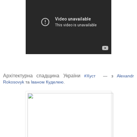
Архітектурна спадщина України
#
Хуст
— з
Alexandr
Rokosovyk
та
Іваном Куделею
.