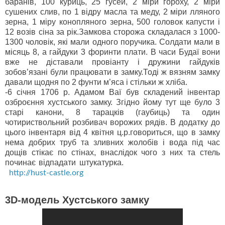
баранів, 100 куриць, 25 гусей, 2 міри гороху, 2 міри
сушених слив, по 1 відру масла та меду, 2 міри лляного
зерна, 1 міру конопляного зерна, 500 головок капусти і
12 возів сіна за рік.Замкова сторожа складалася з 1000-
1300 чоловік, які мали одного поручика. Солдати мали в
місяць 8, а гайдуки 3 форинти плати. В часи Будаї вони
вже не діставали провіанту і дружини гайдуків
зобов’язані були працювати в замку.Тоді ж вязням замку
давали щодня по 2 фунти м’яса і стільки ж хліба.
-6 січня 1706 р. Адамом Ваї був складений інвентар
озброєння хустського замку. Згідно йому тут ще було 3
старі канони, 8 тарацків (гаубиць) та один
чотириствольний розбивач ворожих рядів. В додатку до
цього інвентаря від 4 квітня ц.р.говориться, що в замку
нема добрих труб та зливних жолобів і вода під час
дощів стікає по стінах, внаслідок чого з них та стель
починає відпадати штукатурка.
http://hust-castle.org
3D-модель Хустського замку