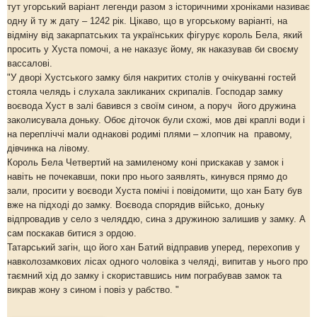
тут угорський варіант легенди разом з історичними хроніками називає
одну й ту ж дату – 1242 рік. Цікаво, що в угорському варіанті, на
відміну від закарпатських та українських фігурує король Бела, який
просить у Хуста помочі, а не наказує йому, як наказував би своєму
вассалові.
"У дворі Хустського замку біля накритих столів у очікуванні гостей
стояла челядь і слухала закликаних скрипалів. Господар замку
воєвода Хуст в залі бавився з своїм сином, а поруч його дружина
заколисувала доньку. Обоє діточок були схожі, мов дві краплі води і
на перепліччі мали однакові родимі плями – хлопчик на правому,
дівчинка на лівому.
Король Бела Четвертий на замиленому коні прискакав у замок і
навіть не почекавши, поки про нього заявлять, кинувся прямо до
зали, просити у воєводи Хуста помічі і повідомити, що хан Бату був
вже на підході до замку. Воєвода спорядив військо, доньку
відпровадив у село з челяддю, сина з дружиною залишив у замку. А
сам поскакав битися з ордою.
Татарський загін, що його хан Батий відправив уперед, перехопив у
навколозамкових лісах одного чоловіка з челяді, випитав у нього про
таємний хід до замку і скориставшись ним пограбував замок та
викрав жону з сином і повіз у рабство. "