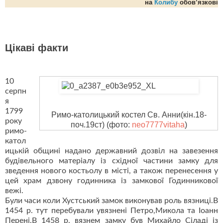
на
Колибу
обов’язкові
Цікаві факти
10
серпн
я
1799
Римо-католицький костел Св. Анни(кін.18-
року
поч.19ст)
(фото:
neo7777vitaha
)
римо-
катол
ицькій общині надано державний дозвіл на завезення
будівельного матеріалу із східної частини замку для
зведення нового костьолу в місті, а також перенесення у
цей храм дзвону годинника із замкової Годинникової
вежі.
Були часи коли Хустський замок виконував роль вязниці.В
1454 р. тут перебували увязнені Петро,Микола та Іоанн
Перені.В 1458 р. вязнем замку був Михайло Сіладі із