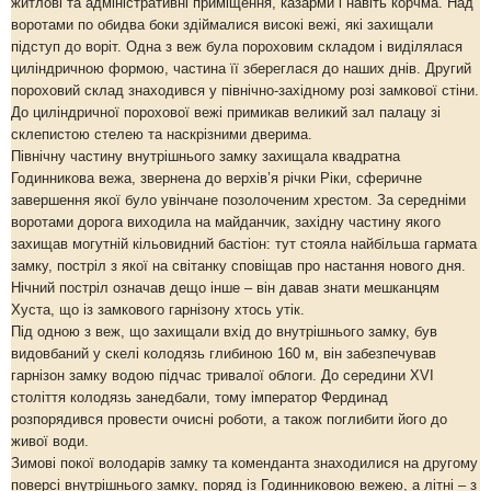
житлові та адміністративні приміщення, казарми і навіть корчма. Над
воротами по обидва боки здіймалися високі вежі, які захищали
підступ до воріт. Одна з веж була пороховим складом і виділялася
циліндричною формою, частина її збереглася до наших днів. Другий
пороховий склад знаходився у північно-західному розі замкової стіни.
До циліндричної порохової вежі примикав великий зал палацу зі
склепистою стелею та наскрізними дверима.
Північну частину внутрішнього замку захищала квадратна
Годинникова вежа, звернена до верхів’я річки Ріки, сферичне
завершення якої було увінчане позолоченим хрестом. За середніми
воротами дорога виходила на майданчик, західну частину якого
захищав могутній кільовидний бастіон: тут стояла найбільша гармата
замку, постріл з якої на світанку сповіщав про настання нового дня.
Нічний постріл означав дещо інше – він давав знати мешканцям
Хуста, що із замкового гарнізону хтось утік.
Під одною з веж, що захищали вхід до внутрішнього замку, був
видовбаний у скелі колодязь глибиною 160 м, він забезпечував
гарнізон замку водою підчас тривалої облоги. До середини ХVІ
століття колодязь занедбали, тому імператор Фердинад
розпорядився провести очисні роботи, а також поглибити його до
живої води.
Зимові покої володарів замку та коменданта знаходилися на другому
поверсі внутрішнього замку, поряд із Годинниковою вежею, а літні – з