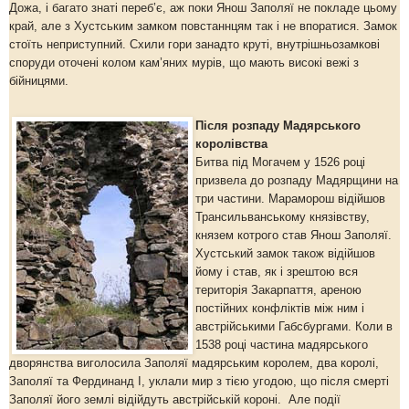
Дожа, і багато знаті переб’є, аж поки Янош Заполяї не покладе цьому
край, але з Хустським замком повстаннцям так і не впоратися. Замок
стоїть неприступний. Схили гори занадто круті, внутрішньозамкові
споруди оточені колом кам’яних мурів, що мають високі вежі з
бійницями.
Після розпаду Мадярського
королівства
Битва під Могачем у 1526 році
призвела до розпаду Мадярщини на
три частини. Мараморош відійшов
Трансильванському князівству,
князем котрого став Янош Заполяї.
Хустський замок також відійшов
йому і став, як і зрештою вся
територія Закарпаття, ареною
постійних конфліктів між ним і
австрійськими Габсбургами. Коли в
1538 році частина мадярського
дворянства виголосила Заполяї мадярським королем, два королі,
Заполяї та Фердинанд І, уклали мир з тією угодою, що після смерті
Заполяї його землі відійдуть австрійській короні. Але події