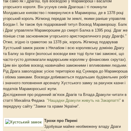
так само як і Драгош, був воєводою у Марамороші і васалом
угорського короля. Він усунув синів Драгоша і ті покинули
Молдавське князівство і повернулися в Мараморош, де в 1378 році
угорський король Жігмонд передав їм землі, якими раніше управляв
Богдан I. Їм також був подарований титул Воєвод Мараморошу. Балк
і Драг управляли Мараморошем до смерті Балка в 1395 році. Драг же
пізніше став засновником угорського аристократичного роду Драгфі."
Отже, згідно із грамотою за 1378 рік, король Жігмонд подарував
Хустський замок разом з Нялабом і всю королевську домінію Драгу
та Балку за борги (волоські воєводи вже тоді були такі заможні, що
часто-густо допомагали мадярським королям у фінансових скрутах).
Цим він зробив воєвод назвичайно заможними і впливовими людьми.
Рід Драга заволодіває усією територією від Сукмара до Марамороша
і обома замками. Воєводи добиваються подальших будівельних робіт
і значного поповнення арсеналу Хустського замку за рахунок казни і
податків Марамороської жупи.
Дослідження про родинний зв’язок Драгів та Влада Дракули читати в
статті Михайла Федака
"Нащадки Дракули живуть на Закарпатті"
в
передруку сайту "Замки та храми України".
Трохи про Перені
Здобувши майже необмежену владу Драги