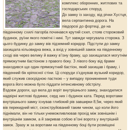
комплекс оборонних, житлових та
господарських споруд.
До замку із заходу, від річки Хустця,
вела серпантинна дорога. На
півдорозі до фортеці, де на
південному схилі пагорба починався крутий схил, стояв сторожовий
будинок, руїни якого помітні і нині. Тут завжди чергувала сторожа. З
цього будинку до замку вів підземний коридор. Підступи до замку
захищала кільовидна вежа, а вхід у зовнішній замок на південному
сході вів через велику й важку в’їзну браму, що захищалася могутнім
прямокутним бастіоном з правого боку. З лівого боку від брами
знаходився ще один прямокутний бастіон, який захищав і браму, і
південний бік кріпосної стіни. Ці споруди з’єднував вузький коридор,
який служив своєрідною пасткою – у випадку проникнення туди
ворога його можна було піддати інтенсивному обстрілу.
Вздовж дороги, що вела до воріт внутрішнього замку, знаходилися
надвірні житлові будинки, серд них і будинок ката. Перед воротами
внутрішнього замку існував глибокий рів завширки 8,5м, через який
вів перекидний міст, сконструйований таким чином, що коли його
піднімали, він не тільки унеможливлював прохід між зовнішнім і
внутрішнім замком, а й закривав собою в’їзні ворота у внутрішній
замок. Зразу ж за воротами на південному боці були розміщені