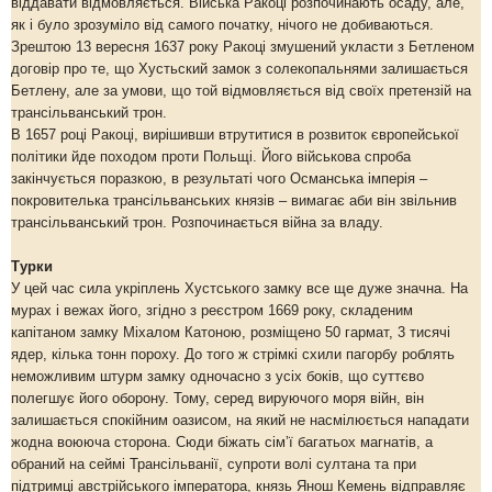
віддавати відмовляється. Війська Ракоці розпочинають осаду, але,
як і було зрозуміло від самого початку, нічого не добиваються.
Зрештою 13 вересня 1637 року Ракоці змушений укласти з Бетленом
договір про те, що Хустьский замок з солекопальнями залишається
Бетлену, але за умови, що той відмовляється від своїх претензій на
трансільванський трон.
В 1657 році Ракоці, вирішивши втрутитися в розвиток європейської
політики йде походом проти Польщі. Його військова спроба
закінчується поразкою, в результаті чого Османська імперія –
покровителька трансільванських князів – вимагає аби він звільнив
трансільванський трон. Розпочинається війна за владу.
Турки
У цей час сила укріплень Хустського замку все ще дуже значна. На
мурах і вежах його, згідно з реєстром 1669 року, складеним
капітаном замку Міхалом Катоною, розміщено 50 гармат, 3 тисячі
ядер, кілька тонн пороху. До того ж стрімкі схили пагорбу роблять
неможливим штурм замку одночасно з усіх боків, що суттєво
полегшує його оборону. Тому, серед вируючого моря війн, він
залишається спокійним оазисом, на який не насмілюється нападати
жодна воююча сторона. Сюди біжать сім’ї багатьох магнатів, а
обраний на сеймі Трансільванії, супроти волі султана та при
підтримці австрійського імператора, князь Янош Кемень відправляє