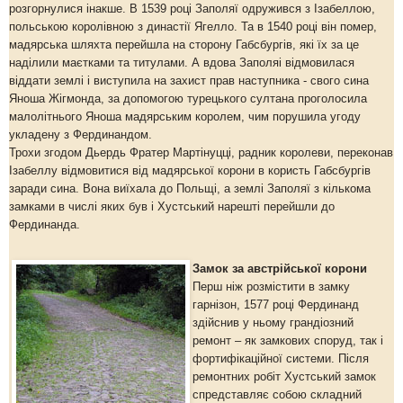
розгорнулися інакше. В 1539 році Заполяї одружився з Ізабеллою,
польською королівною з династії Ягелло. Та в 1540 році він помер,
мадярська шляхта перейшла на сторону Габсбургів, які їх за це
наділили маєтками та титулами. А вдова Заполяі відмовилася
віддати землі і виступила на захист прав наступника - свого сина
Яноша Жігмонда, за допомогою турецького султана проголосила
малолітнього Яноша мадярським королем, чим порушила угоду
укладену з Фердинандом.
Трохи згодом Дьердь Фратер Мартінуцці, радник королеви, переконав
Ізабеллу відмовитися від мадярської корони в користь Габсбургів
заради сина. Вона виїхала до Польщі, а землі Заполяї з кількома
замками в числі яких був і Хустський нарешті перейшли до
Фердинанда.
Замок за австрійської корони
Перш ніж розмістити в замку
гарнізон, 1577 році Фердинанд
здійснив у ньому грандіозний
ремонт – як замкових споруд, так і
фортифікаційної системи. Після
ремонтних робіт Хустський замок
спредставляє собою складний