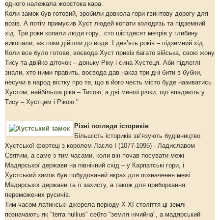
одного належала жорстока кара.
Коли замок був готовий, зробили довкола гори гвинтову дорогу для
возів. А потім примусив Хуст людей копати колодязь та підземний
хід. Три роки копали люди гору, сто шістдесят метрів у глибину
викопали, аж поки дійшли до води. І дев’ять років – підземний хід.
Коли все було готове, воєвода Хуст привіз багато війська, свою жону
Тису та двійко діточок – доньку Ріку і сина Хустеця. Аби підлеглі
знали, хто ними править, воєвода дав наказ три дні бити в бубни,
несучи в народ вістку про те, що в його честь місто буде називатись
Хустом, найбільша ріка – Тисою, а дві менші річки, що впадають у
Тису – Хустцем і Рікою."
Різні погляди істориків
Більшість істориків зв’язують будівництво
Хустської фортеці з королем Ласло І (1077-1095) - Ладиславом
Святим, а саме з тим часами, коли він почав посувати межі
Мадярської держави на північний схід – у Карпатські гори, і
Хустський замок був побудований якраз для позначення межі
Мадярської держави та її захисту, а також для приборкання
переможених русичів.
Тим часом латинські джерела періоду Х-ХІ століття ці землі
позначають як "terra nullius" себто "земля нічийна", а мадярський