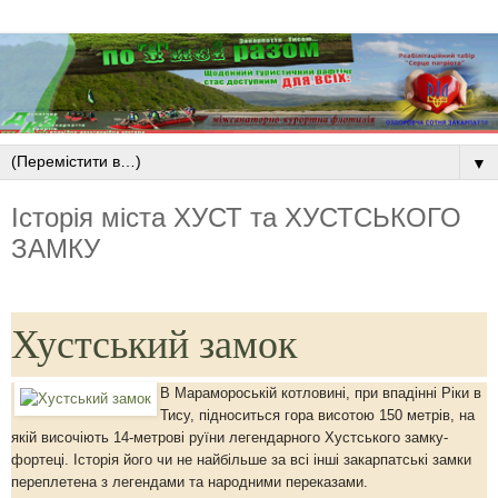
▼
Історія міста ХУСТ та ХУСТСЬКОГО
ЗАМКУ
Хустський замок
В Марамороській котловині, при впадінні Ріки в
Тису, підноситься гора висотою 150 метрів, на
якій височіють 14-метрові руїни легендарного Хустського замку-
фортеці. Історія його чи не найбільше за всі інші закарпатські замки
переплетена з легендами та народними переказами.