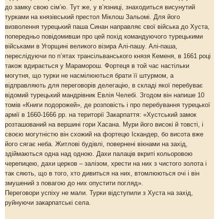
до замку свою сім’ю. Тут же, у в’язниці, знаходиться висунутий
турками на князівський престол Міклош Зальомі. Для його
визволення турецький паша Синан направляє свої війська до Хуста,
попередньо повідомивши про цей похід командуючого турецькими
військами в Угорщині великого візира Алі-пашу. Алі-паша,
переслідуючи по п’ятах трансільванського князя Кеменя, в 1661 році
також вдирається у Мараморош. Фортеця в той час настільки
могутня, що турки не насмілюються брати її штурмом, а
відправляють для переговорів делегацію, в складі якої перебуває
відомий турецький мандрівник Евлія Челебі. Згодом він напише 10
томів «Книги подорожей», де розповість і про перебування турецької
армії в 1660-1666 рр. на території Закарпаття: «Хустський замок
розташований на вершині гори Хасана. Мури його високі й товсті, і
своєю могутністю він схожий на фортецю Іскандер, бо висота вже
його сягає неба. Житлові будівлі, повернені вікнами на захід,
здіймаються одна над одною. Дахи палаців вкриті кольоровою
черепицею, дахи церков – залізом, хрести на них з чистого золота і
так сяють, що в того, хто дивиться на них, втомлюються очі і він
змушений з повагою до них опустити погляд».
Переговори успіху не мали. Турки відступили з Хуста на захід,
руйнуючи закарпатські села.