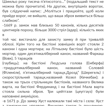
Шимльо року тисяча п’ятисотого…” (подальший текст не
можна було прочитати). На других, внутрішніх воротах,
був слідуючий напис: „Моліться і працюйте, щоб коли
прийде ворог, не вийшло, що ваша зброя виявиться більш
слабкою”.
-1669 р. замок мав близько 50 канонів, кілька десятків
центнерів пороху, більше 3000 стріл (ядер), кількість яких
в
той час вистачало для захисту замку й при тривалій
облозі. Крім того на бастіоні зовнішніх воріт стояли 2
канони і одна мортира; на Літньому бастіоні було шість
мортир, один десятикаліберний канон, названий Фаркаш
(Вовк), 5 тарацків
(гаубиць); на бастіоні Людська голова (Емберфа)
-тридцятикаліберний канон, названий Соловей
(Філеміле), п’ятикаліберний тарацк,Дрозд” (Шерегель) і
скорострільний тарацк,названий Козел (Кечкебак); а
також на трьох стрільницях бастіонів, названого Велика
варта, на бастіоні Фердинанд і на бастіоні Мала варта
стояла сильна зброя. Три цейтгази (цеуггауз) були
наповнені амуніцією.
-в 1671 р. До замку Хуст належали такі міста і села: Хуст
з таможньою управою, Вишково також із пошлиною,