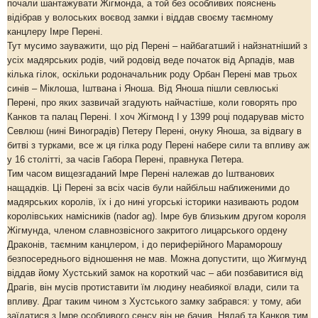
почали шантажувати Жігмонда, а той без особливих пояснень
відібрав у волоських воєвод замки і віддав своєму таємному
канцлеру Імре Перені.
Тут мусимо зауважити, що рід Перені – найбагатший і найзнатніший з
усіх мадярських родів, чий родовід веде початок від Арпадів, мав
кілька гілок, оскільки родоначальник роду Орбан Перені мав трьох
синів – Міклоша, Іштвана і Яноша. Від Яноша пішли севлюські
Перені, про яких зазвичай згадують найчастіше, коли говорять про
Канков та палац Перені. І хоч Жігмонд І у 1399 році подарував місто
Севлюш (нині Виноградів) Петеру Перені, онуку Яноша, за відвагу в
битві з турками, все ж ця гілка роду Перені набере сили та впливу аж
у 16 столітті, за часів Габора Перені, правнука Петера.
Тим часом вищезгаданий Імре Перені належав до Іштванових
нащадків. Ці Перені за всіх часів були найбільш наближеними до
мадярських королів, їх і до нині угорські історики називають родом
королівських намісників (nador ag). Імре був близьким другом короля
Жігмунда, членом славнозвісного закритого лицарського ордену
Драконів, таємним канцлером, і до периферійного Мараморошу
безпосереднього відношення не мав. Можна допустити, що Жигмунд
віддав йому Хустський замок на короткий час – аби позбавитися від
Драгів, він мусів протиставити їм людину неабиякої влади, сили та
впливу. Драг таким чином з Хустського замку забрався: у тому, аби
заїдатися з Імре особливого сенсу він не бачив. Нялаб та Канков тим