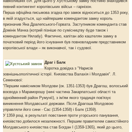
навколишніх сіл. Для цього у Хустському замку постійно знаходився
певний контингент королівських військ – гарнізон.
Перша офіційна письмова згадка про замок відноситься до 1353 року,
в якій згадується, що найпершим комендантом замку король
призначив Яна Дралепського-Горвата. Заступником коменданта став
Домінік Мачка (котрий пізніше по сумісництву буде також і
комендантом Нялабу). Фактично, капітан або каштелян замку в
початковий період його існування був повновладним представником
королівської влади – як виконавчої, так і судової.
Драг і Балк
Коротка довідка з "Нарисів
зовнішньополітичної історії. Князівства Валахія і Молдавія". Л.
Семенової:
"Першим намісником Молдови (ок. 1351-1353) був Драгош, волоський
воєвода з Мараморошу (нині частина Закарпатської області та
однойменний район Румунії), з ім'ям якого традиція пов'язує
виникнення Молдавської держави. Після Драгоша Молдовою
управляли його сини - Сас (1354-1358) і Балк (1359).
У 1359 році, в результаті повстання проти угорського панування,
князівство добилося незалежності. Першим правителем самостійного
Молдавського князівства став Богдан I (1359-1365), який до цього,