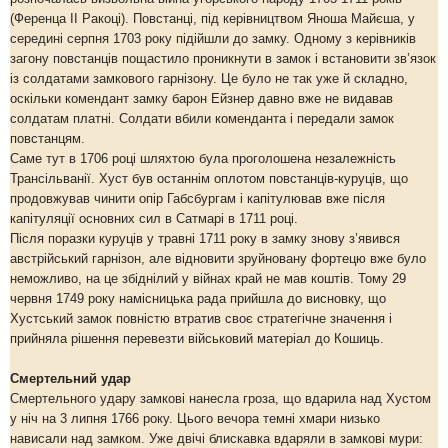
(Ференца II Ракоці). Повстанці, під керівництвом Яноша Майєша, у
середині серпня 1703 року підійшли до замку. Одному з керівників
загону повстанців пощастило проникнути в замок і встановити зв’язок
із солдатами замкового гарнізону. Це було не так уже й складно,
оскільки комендант замку барон Ейзнер давно вже не видавав
солдатам платні. Солдати вбили коменданта і передали замок
повстанцям.
Саме тут в 1706 році шляхтою була проголошена незалежність
Трансільванії. Хуст був останнім оплотом повстанців-куруців, що
продовжував чинити опір Габсбургам і капітулював вже після
капітуляції основних сил в Сатмарі в 1711 році.
Після поразки куруців у травні 1711 року в замку знову з’явився
австрійський гарнізон, але відновити зруйновану фортецю вже було
неможливо, на це збіднілий у війнах край не мав коштів. Тому 29
червня 1749 року намісницька рада прийшла до висновку, що
Хустський замок повністю втратив своє стратегічне значення і
прийняла рішення перевезти військовий матеріал до Кошиць.
Смертельний удар
Смертельного удару замкові нанесла гроза, що вдарила над Хустом
у ніч на 3 липня 1766 року. Цього вечора темні хмари низько
нависали над замком. Уже двічі блискавка вдаряли в замкові мури: