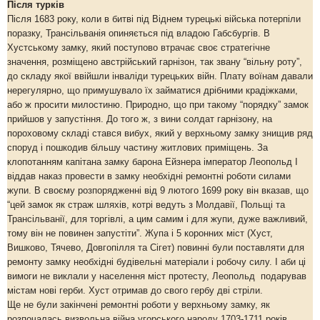
Після турків
Після 1683 року, коли в битві під Віднем турецькі війська потерпіли
поразку, Трансільванія опиняється під владою Габсбургів. В
Хустському замку, який поступово втрачає своє стратегічне
значення, розміщено австрійський гарнізон, так звану “вільну роту”,
до складу якої ввійшли інваліди турецьких війн. Плату воїнам давали
нерегулярно, що примушувало їх займатися дрібними крадіжками,
або ж просити милостиню. Природно, що при такому “порядку” замок
прийшов у запустіння. До того ж, з вини солдат гарнізону, на
пороховому складі стався вибух, який у верхньому замку знищив ряд
споруд і пошкодив більшу частину житлових приміщень. За
клопотанням капітана замку барона Ейзнера імператор Леопольд І
віддав наказ провести в замку необхідні ремонтні роботи силами
жупи. В своєму розпорядженні від 9 лютого 1699 року він вказав, що
“цей замок як страж шляхів, котрі ведуть з Молдавії, Польщі та
Трансільванії, для торгівлі, а цим самим і для жупи, дуже важливий,
тому він не повинен запустіти”. Жупа і 5 коронних міст (Хуст,
Вишково, Тячево, Довгопілля та Сігет) повинні були поставляти для
ремонту замку необхідні будівельні матеріали і робочу силу. І аби ці
вимоги не виклали у населення міст протесту, Леопольд подарував
містам нові герби. Хуст отримав до свого гербу дві стріли.
Ще не були закінчені ремонтні роботи у верхньому замку, як
розпочалась визвольна війна угорського народу 1703-1711 років