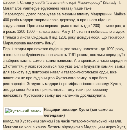
історик І. Сіладі у своїй "Загальній історії Мараморошу" (Sziladyi I.
Maramaros varmegye egyetemes leirasa) пише таке:
"Мараморош довго перебував за межами впливу Мадярщини. Майже
400 років мадяри творили свою державу, а про нього ніде не
згадувалося. Протягом перших трьох століть (до 1200) – лише раз, а
в роках 1200-1300 – кілька разів. Аж у 14 столітті побільшало згадок.
І тільки з листа Ондраша ІІ від 1231 року довідуємося, що територія
Марамороша належить йому".
Перші згадки про початок будівництва замку належать до 1090 року,
а закінчення будівницва позначають 1191 роком, оскільки серед руїн
знайдено камінь саме з таким написом. А в хроніках з часів середини
13 століття, у яких говориться про указ Бели будувати кам’яні замки
для захисту від повторної навали татаро-многолської орди, вже
пишеться не про будівництво Хустського замку, а про його
реставрацію. Згадують мадяри і про міфологічного воєводу Хуста,
але до своїх його не причисляють. Тому тези про первинну
належність Хустського замку ще належить досліджувати.
Нащадки воєводи Хуста (так само за
легендами)
володіли Хустським замком і за часів татаро-монгольської навали.
Монголи на чолі з ханом Батиєм відходили з Мадярщини через Хуст,