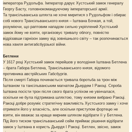
імператора Рудольфа. Імператор дарує Хустський замок генералу
Георгу Басту, головнокомандуючому імператорської армії.
Та трансільванська шляхта не хоче миритися з Рудольфом і обирає
собі нового Трансільванського князя – Іштвана Бочкая, а той,
розуміючи, що раптовим нападом сильно укріплений Хустський
замок йому не взяти, організовує тривалу облогу, повністю
відрізавши гарнізон замку від зовнішнього світу – так розпочинається
нова хвиля антигабсбурзької війни.
Бетлени
У 1617 році Хустський замок перейшов у володіння Іштвана Бетлена
– брата Габора Бетлена, Трансільванського князя, відомого
противника австрійських Габсбургів.
Після смерті Габора починається тривала боротьба за трон між
Іштваном та тансільванським магнатом Дьердем І Ракоці. Спроба
Іштвана посісти трон після свого брата успіхом не увінчалася,
оскільки не була підтримана шляхтою, тому князем вибрано Ракоці.
Ракоці добре розуміє стратегічну важливість Хустського замку і хоче
отримати його у власність, але оскільки приступом фортецю не
взяти, він вважає за краще мирним шляхом відібрати її у Бетлена.
Під його тиском трансільванський сейм приймає рішення відібрати
замок у Іштвана в користь Дьердя І Ракоці. Бетлен, звісно, замок