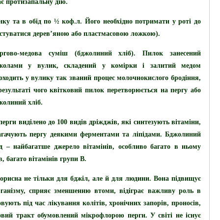
ає протизапальну дію.
ку та в обід по ½ коф.л. Його необхідно потримати у роті до
истуватися дерев’яною або пластмасовою ложкою).
ргово-медова суміш (бджолиний хліб).
Пилок занесений
жолами у вулик, складений у комірки і залитий медом
оходить у вулику так званий процес молочнокислого бродіння,
результаті чого квітковий пилок перетворюється на пергу або
жолиний хліб.
 перги виділено до 100 видів дріжджів, які синтезують вітаміни,
агачують пергу деякими ферментами та ліпідами.
Бджолиний
д – найбагатше джерело вітамінів
, особливо багато в ньому
, багато вітамінів групи В.
орисна не тільки для бджіл, але й для людини. Вона підвищує
організму, сприяє зменшенню втоми, відіграє важливу роль в
вують під час лікування колітів, хронічних запорів, проносів,
вий тракт обумовлений мікрофлорою перги. У світі не існує