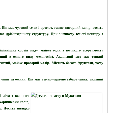
. Він має чудовий смак і аромат, темно-янтарний колір, досить
має дрібнозернисту структуру. При значному вмісті нектару з
йцінніших сортів меду, майже один з великого асортименту
ний з одного виду медоносів). Акацієвий мед має тонкий
тистий, майже прозорий колір. Містить багато фруктози, тому
з
липи та ожини
. Він має темно-червоне забарвлення, сильний
 літа з великого
-коричневий колір,
к. Досить швидко