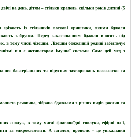
вічі на день, дітям – стільки крапель, скільки років дитині (5
и зрізають із стільників воскові кришечки, якими бджоли
ивають забрусом. Перед заклеюванням бджоли вносять під
к, в тому числі лізоцим.
Лізоцим
бджолиній родині забезпечує
ганізмі він є активатором імунної системи. Саме цей мед з
вання бактеріальних та вірусних захворювань носоглотки та
олиста речовина, зібрана бджолами з різних видів рослин та
вних сполук, в тому числі флавоноїдні сполуки, ефірні олії,
менти та мікроелементи. А загалом, прополіс – це унікальний