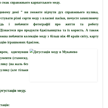
и смак справжнього карпатського меду.
овому домі ” ви зможете відчути дух справжнього вулика,
устувати
різні сорти меду
з власної пасіки, почуєте захоплюючу
відь і побачите фотографії про життя та роботу
Дізнаєтеся про продукти бджільництва та їх користь.
А також
можна побачити колекцію меду з більш ніж 40 країн світу,
карту
екцію іграшкових бджілок.
ярем, одягнувши
ументи (стамеску,
улику (на жаль без
улику (але тільки
егустація меду.
стація: