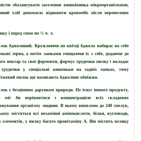
ністю збалансувати заселення кишківника мікроорганізмами,
ний хліб допомагає відновити кровообіг після перенесених
нку і перед сном по ½ ч. л.
лок бджолиний.
Кружляючи по квітці бджола набирає на себе
лкові зерна, а потім лапками зчищаючи їх з себе, додаючи до
ого нектар та свої ферменти, формує грудочки пилку і вкладає
 грудочки у спеціальні кишеньки на задніх лапках, тому
ітковий пилок ще називають бджолине обніжжя.
лок є безцінним дарунком природи. Не існує іншого продукту,
 міг би порівнятися з концентрацією всіх складових
іонування організму людини. В ньому виявлено до 240 сполук,
ьому містяться всі незамінні амінокислоти, білки, вуглеводи,
х елементів, у пилку багато провітаміну А. Він містить велику