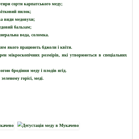
чотири сорти карпатського меду;
квітковий пилок;
два види медовухи;
медовий бальзам;
інеральна вода, соломка.
ням якого працюють бджоли і квіти.
рен мікроскопічних розмірів, які утворюються в спеціальних
огою бродіння меду і плодів ягід.
зеленому горісі, меді.