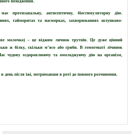
нного походження.
має протизапальну, антисептичну, біостимуляторну дію.
аннях, гайморитах та насморках, захворюваннях шлунково-
ове молочко)
– це віджим личнок трутнів. Це дуже цінний
льки ж білку, скільки м’ясо або гриби. В гомогенаті лічинок
Має чудову оздоровлюючу та омолоджуючу дію на організм,
 в день після їжі, потримавши в роті до повного розчинення.