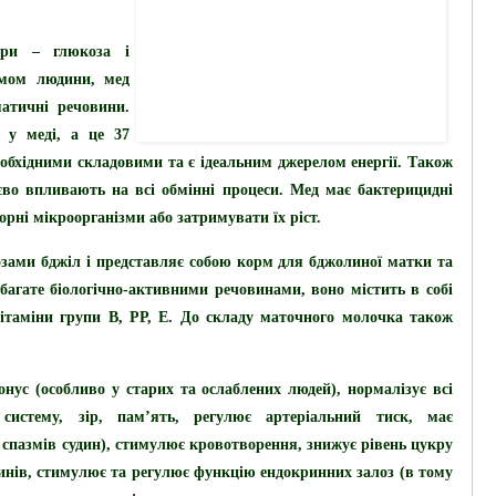
кри – глюкоза і
змом людини, мед
атичні речовини.
 у меді, а це 37
обхідними складовими та є ідеальним джерелом енергії. Також
тєво впливають на всі обмінні процеси. Мед має бактерицидні
орні мікроорганізми або затримувати їх ріст.
зами бджіл і представляє собою корм для бджолиної матки та
агате біологічно-активними речовинами, воно містить в собі
вітаміни групи В, РР, Е. До складу маточного молочка також
нус (особливо у старих та ослаблених людей), нормалізує всі
 систему, зір, пам’ять, регулює артеріальний тиск, має
ї спазмів судин), стимулює кровотворення, знижує рівень цукру
синів, стимулює та регулює функцію ендокринних залоз (в тому