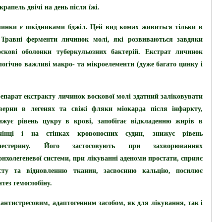
рапель двічі на день після їжі.
чинки є шкідниками бджіл. Цей вид комах живиться тільки в
. Травні ферменти личинок молі, які розвиваються завдяки
скові оболонки туберкульозних бактерій. Екстрат личинок
ологічно важливі макро- та мікроелементи (дуже багато цинку і
епарат екстракту личинок воскової молі здатний заліковувати
верни в легенях та свіжі фляки міокарда після інфаркту,
ижує рівень цукру в крові, запобігає відкладенню жирів в
чінці і на стінках кровоносних судин, знижує рівень
лестерину. Його застосовують при захворюваннях
онхолегеневої системи, при лікуванні аденоми простати, сприяє
сту та відновленню тканин, засвоєнню кальцію, посилює
нтез гемоглобіну.
антистресовим, адаптогенним засобом, як для лікування, так і