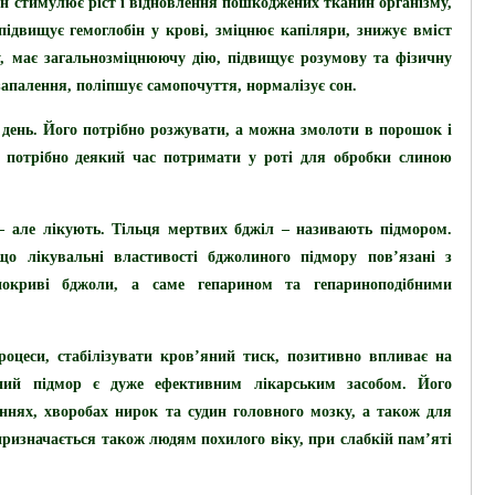
ін стимулює ріст і відновлення пошкоджених тканин організму,
підвищує гемоглобін у крові, зміцнює капіляри, знижує вміст
у, має загальнозміцнюючу дію, підвищує розумову та фізичну
запалення, поліпшує самопочуття, нормалізує сон.
а день. Його потрібно розжувати, а можна змолоти в порошок і
 потрібно деякий час потримати у роті для обробки слиною
– але лікують. Тільця мертвих бджіл – називають підмором.
о лікувальні властивості бджолиного підмору пов’язані з
покриві бджоли, а саме гепарином та гепариноподібними
роцеси, стабілізувати кров’яний тиск, позитивно впливає на
ний підмор є дуже ефективним лікарським засобом. Його
ннях, хворобах нирок та судин головного мозку, а також для
призначається також людям похилого віку, при слабкій пам’яті