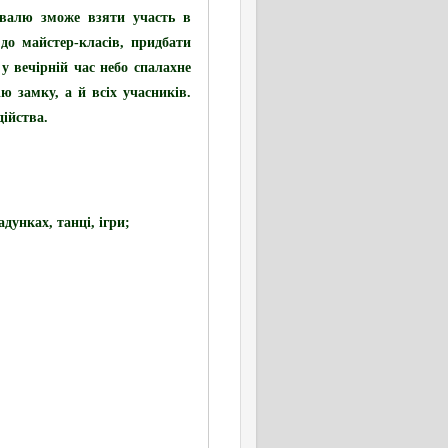
тивалю зможе взяти
участь в
до майстер-класів, придбати
у вечірній час небо спалахне
ю замку, а й всіх учасників.
дійства.
дунках, танці, ігри;