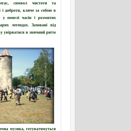
гас,
символ чистоти та
і і доброти, кличе за собою в
й у попелі часів і розмитих
арих легендах. Заховані від
ову увірватися в звичний ритм
тична музика, готуватимуться