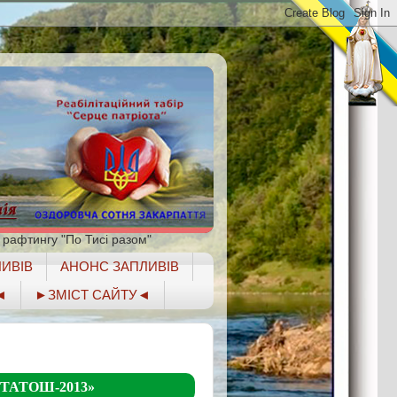
 рафтингу "По Тисі разом"
ИВІВ
АНОНС ЗАПЛИВІВ
◄
►ЗМІСТ САЙТУ◄
ТАТОШ-2013»