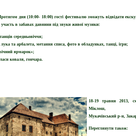
ротягом дня (10:00- 18:00) гості фестивалю зможуть відвідати екск
 участь в забавах давнини під звуки живої музики:
танців середньовіччя;
 лука та арбалета, метання списа, фото в обладунках, танці, ігри;
вічний ярмарок»;
ласи коваля, гончара.
18-19 травня 2013
, с
Міклош,
Мукачівський р-н, Зака
Переглянути також: