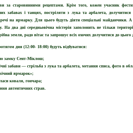
ви
за старовинними рецептами. Крім того, кожен учасник фес
них забавах і танцях, постріляти з лука
та арбалета, долучитися 
 речі на ярмарку. Для цього будуть діяти спеціальні майданчики. А 
у.
На два дні середньовічна містерія заполонить не тільки територі
ібна земля, радо вітає та запрошує всіх охочих долучитися до цього 
отягом дня (12:00- 18:00) будуть відбуватися:
 по замку Сент-Міклош;
чні забави — стрільба з лука та арбалета, метання списа, фото в обла
вічний ярмарок»;
ласи коваля, гончара;
ння автентичних страв.