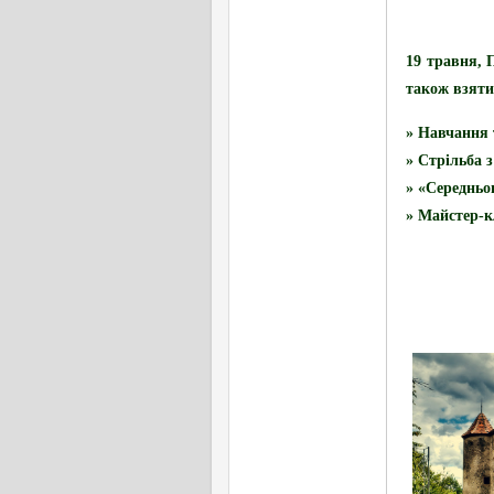
19 травня,
П
також взяти
» Навчання 
» Стрільба з
» «Середньо
» Майстер-к