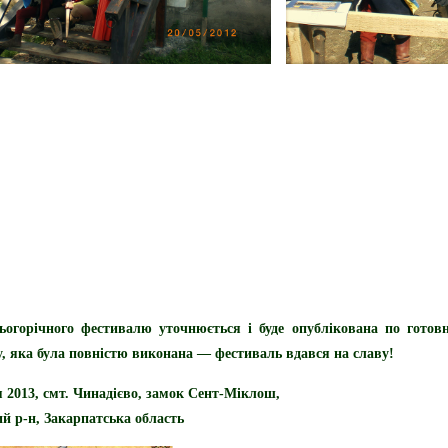
огорічного фестивалю уточнюється і буде опублікована по готов
, яка була повністю виконана — фестиваль вдався на славу!
я 2013
, смт. Чинадієво, замок Сент-Міклош,
й р-н, Закарпатська область