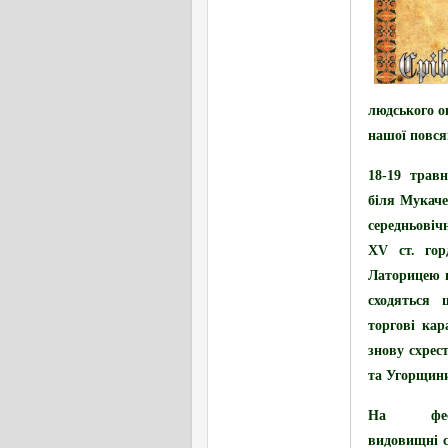
людського ок
нашої повся
18-19 трав
біля Мукаче
середньові
XV ст. гор
Латорицею н
сходяться
торгові кар
знову схрес
та Угорщин
На фест
видовищні