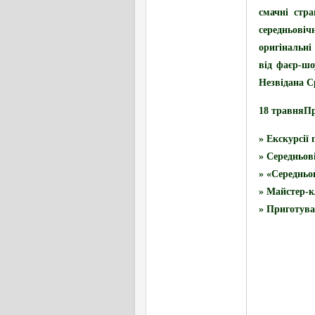
смачні стра
середньовіч
оригінальні
від
фаєр-шо
Незвідана Ср
18 травня
Пр
» Екскурсії
» Середньові
» «Середньо
» Майстер-к
» Приготува