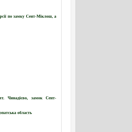
урсії по замку Сент-Міклош, а
мт. Чинадієво, замок Сент-
рпатська область