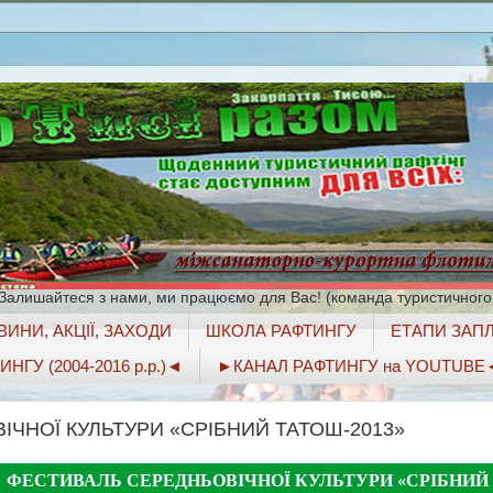
 Залишайтеся з нами, ми працюємо для Вас! (команда туристичного
ИНИ, АКЦІЇ, ЗАХОДИ
ШКОЛА РАФТИНГУ
ЕТАПИ ЗАПЛ
ГУ (2004-2016 р.р.)◄
►КАНАЛ РАФТИНГУ на YOUTUBE
ЧНОЇ КУЛЬТУРИ «СРІБНИЙ ТАТОШ-2013»
ФЕСТИВАЛЬ СЕРЕДНЬОВІЧНОЇ КУЛЬТУРИ «СРІБНИЙ 