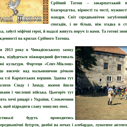
Срібний Татош – закарпатський пе
благородства, вірності та честі, мужност
мандри. Світ середньовіччя загублени
спогадів, і не більш, ніж згадка в ст
а, забуті міфічні герої, й надалі живуть поруч із нами. Та готові зн
кденності на крилах Срібного Татоша.
ня 2013 року
в Чинадієвському замку
ва, відбудеться міжнародний фестиваль
чної культури. Фортеця «Сент-Міклош»
до височіє над мальовничою річкою
а тлі Карпатських вершин. Здавна тут
 шляхи Сходу і Заходу, якими йшли
авани і численні війська. Цьогоріч тут
тять мечі
рицарі з України, Словаччини
и,
щоб відродити славу минулих епох.
ивалі будуть проводитись
середньовічні буґурти, двобої на мечах і алебардах, лунатиме автен