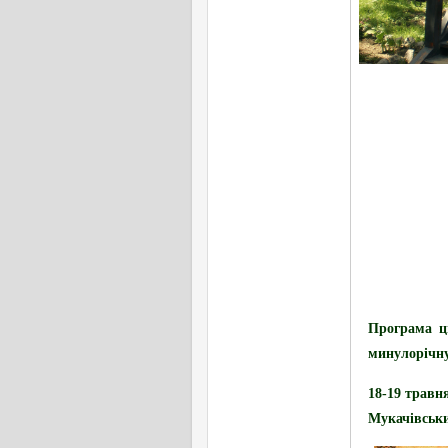
Програма ць
минулорічну
18-19 травн
Мукачівськи