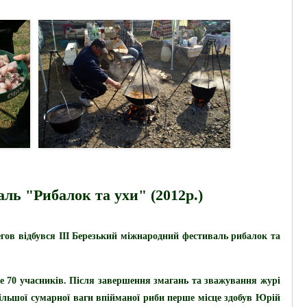
ль "Рибалок та ухи" (2012р.)
егов відбувся
ІІІ
Березький міжнародний фестиваль рибалок та
е 70 учасників.
Після завершення змагань та зважування журі
більшої сумарної ваги впійманої риби перше місце здобув Юрій