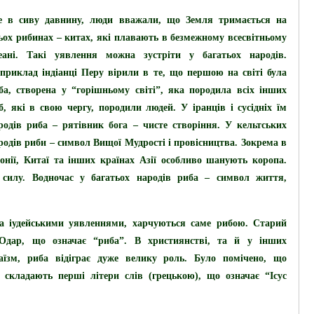
 в сиву давнину, люди вважали, що Земля тримається на
ьох рибинах – китах, які плавають в безмежному всесвітньому
еані. Такі уявлення можна зустріти у багатьох народів.
приклад індіанці Перу вірили в те, що першою на світі була
ба, створена у “горішньому світі”, яка породила всіх інших
б, які в свою чергу, породили людей. У іранців і сусідніх їм
родів риба – рятівник бога – чисте створіння. У кельтських
родів риби – символ Вищої Мудрості і провісництва. Зокрема в
онії, Китаї та інших країнах Азії особливо шанують коропа.
, силу. Водночас у багатьох народів риба – символ життя,
за іудейськими уявленнями, харчуються саме рибою. Старий
Одар, що означає “риба”. В християнстві, та й у інших
аїзм, риба відіграє дуже велику роль. Було помічено, що
складають перші літери слів (грецькою), що означає “Ісус