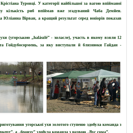
Крістіана Туровці. У категорії найбільшої за вагою впійманої
шу кількість риб впіймав вже згадуваний Чаба Демйен.
 Юліанна Вірван, а кращий результат серед юніорів показав
 ухи
(угорською „halászlé” - холасле),
участь в якому взяли 12
ста Гойдубосормень, за яку виступали й близнюки Гайдан -
риготування угорської ухи золотого ступеню здобула команда з
керт”, а „бронзу” здобула команда з назвою „Вус сома”.