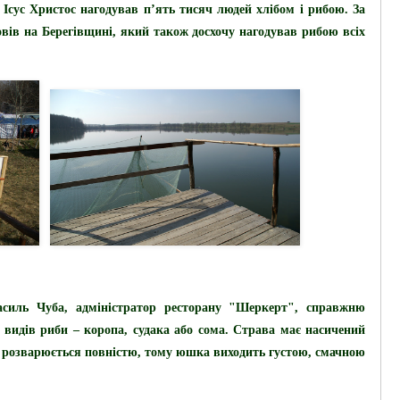
 Ісус Христос нагодував п’ять тисяч людей хлібом і рибою. За
овів на Берегівщині, який також досхочу нагодував рибою всіх
асиль Чуба, адміністратор ресторану "Шеркерт",
справжню
 видів риби – коропа, судака або сома. Страва має насичений
а розварюється повністю, тому юшка виходить густою, смачною