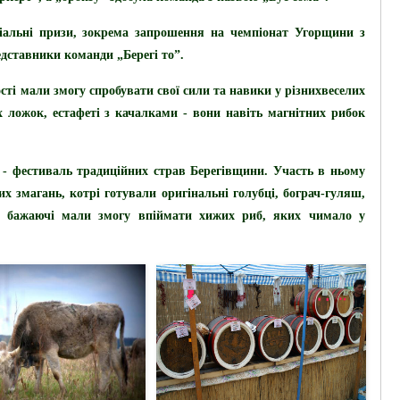
альні призи, зокрема запрошення на чемпіонат Угорщини з
дставники команди „Берегі то”.
ості мали змогу спробувати свої сили та навики у різних
веселих
 ложок, естафеті з качалками - вони навіть магнітних рибок
 -
фестиваль традиційних страв Берегівщини.
Участь в ньому
 змагань, котрі готували оригінальні голубці, бограч-гуляш,
ня бажаючі мали змогу впіймати хижих риб, яких чимало у